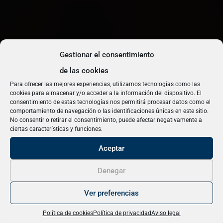
Gestionar el consentimiento
de las cookies
Para ofrecer las mejores experiencias, utilizamos tecnologías como las
cookies para almacenar y/o acceder a la información del dispositivo. El
consentimiento de estas tecnologías nos permitirá procesar datos como el
comportamiento de navegación o las identificaciones únicas en este sitio.
No consentir o retirar el consentimiento, puede afectar negativamente a
Este curso pertenece a una edición pasada
ciertas características y funciones.
Este curso pertenece a una edición pasada
de Cursos de Verano
Aceptar
Denegar
¡Llévame a la nueva edición!
¿Quieres más información sobre la
próxima edición?
Ver preferencias
Política de cookies
Política de privacidad
Aviso legal