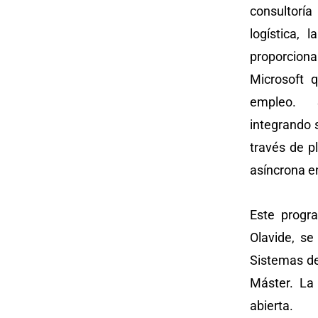
consultoría
logística, 
proporciona
Microsoft 
empleo. Se
integrando 
través de p
asíncrona en
Este progr
Olavide, se
Sistemas de
Máster. La 
abierta.