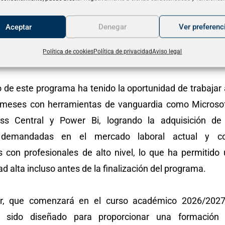
z Cabrales, y el director de la Escuela Politécnica Su
ñas. Todos ellos destacaron el enfoque innovador de est
Aceptar
Denegar
Ver preferenc
nnovadora que ofrece a su estudiantado, así como la im
Política de cookies
Política de privacidad
Aviso legal
a en el ámbito universitario.
 de este programa ha tenido la oportunidad de trabajar a
s meses con herramientas de vanguardia como Microso
ss Central y Power Bi, logrando la adquisición de 
 demandadas en el mercado laboral actual y co
s con profesionales de alto nivel, lo que ha permitido
d alta incluso antes de la finalización del programa.
r, que comenzará en el curso académico 2026/2027
a sido diseñado para proporcionar una formación 