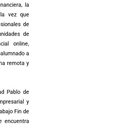
nanciera, la
a la vez que
esionales de
unidades de
ial online,
l alumnado a
rma remota y
ad Pablo de
mpresarial y
abajo Fin de
se encuentra