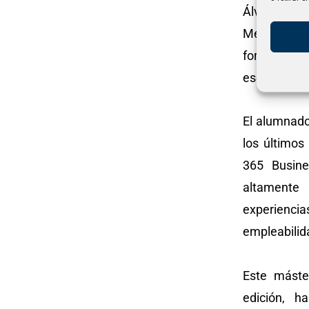
Álvaro Lópe
Merino Caba
formación i
ese program
El alumnado
los último
365 Busine
altamente
experiencia
empleabilida
Este máste
edición, h