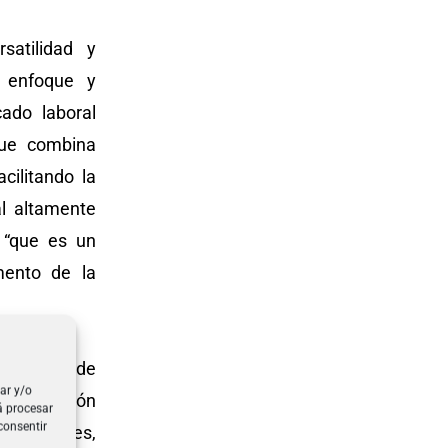
satilidad y
u enfoque y
ado laboral
que combina
cilitando la
al altamente
 “que es un
mento de la
y alumnas de
ar y/o
ta promoción
á procesar
consentir
presariales,