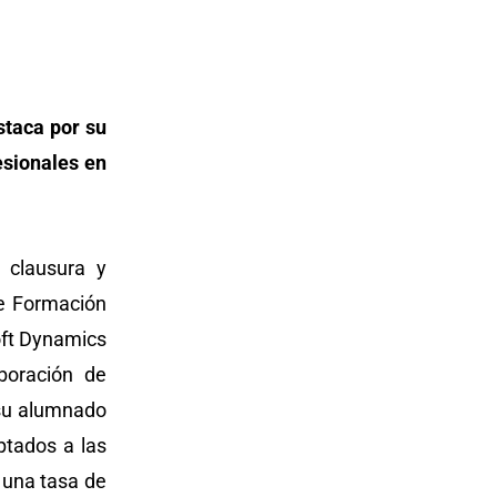
staca por su
esionales en
 clausura y
de Formación
oft Dynamics
boración de
 su alumnado
ptados a las
 una tasa de