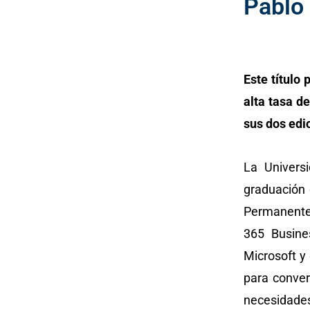
Pablo 
Este título
alta tasa d
sus dos edi
La Univers
graduación 
Permanente 
365 Busine
Microsoft y
para conver
necesidades