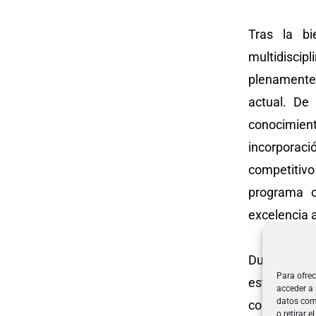
Tras la bi
multidisci
plenamente
actual. De
conocimient
incorporaci
competitiv
programa o
excelencia 
Durante el 
Para ofrec
esta edició
acceder a 
datos como
como de la 
o retirar 