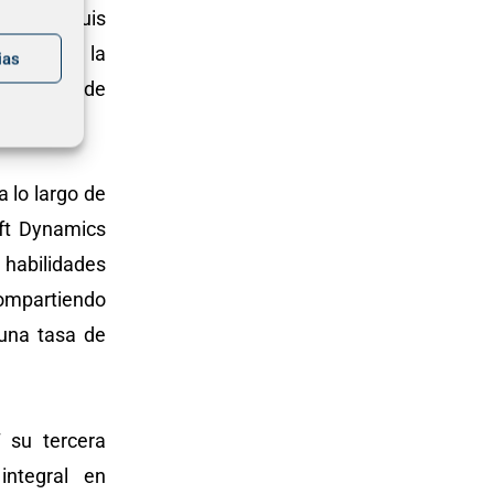
perior, Luis
e título, la
ias
portancia de
 lo largo de
ft Dynamics
habilidades
mpartiendo
 una tasa de
 su tercera
integral en