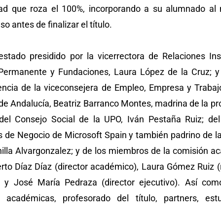
dad que roza el 100%, incorporando a su alumnado al
so antes de finalizar el título.
estado presidido por la vicerrectora de Relaciones Inst
Permanente y Fundaciones, Laura López de la Cruz; y
encia de la viceconsejera de Empleo, Empresa y Trab
 de Andalucía, Beatriz Barranco Montes, madrina de la pr
del Consejo Social de la UPO, Iván Pestaña Ruiz; del
s de Negocio de Microsoft Spain y también padrino de l
illa Alvargonzalez; y de los miembros de la comisión a
berto Díaz Díaz (director académico), Laura Gómez Ruiz 
) y José María Pedraza (director ejecutivo). Así com
s académicas, profesorado del título, partners, est