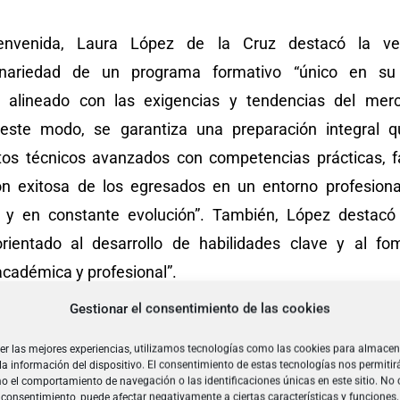
envenida, Laura López de la Cruz destacó la ver
plinariedad de un programa formativo “único en s
 alineado con las exigencias y tendencias del merc
 este modo, se garantiza una preparación integral 
os técnicos avanzados con competencias prácticas, fa
ón exitosa de los egresados en un entorno profesion
o y en constante evolución”. También, López destacó
rientado al desarrollo de habilidades clave y al fo
académica y profesional”.
Gestionar el consentimiento de las cookies
acto y tras la imposición de becas a los 24 alumnos 
er las mejores experiencias, utilizamos tecnologías como las cookies para almacen
n del máster, tomaron la palabra estudiantes tanto de es
la información del dispositivo. El consentimiento de estas tecnologías nos permitir
 el comportamiento de navegación o las identificaciones únicas en este sitio. No 
primera edición, el decano de la Facultad de Ciencias Em
el consentimiento, puede afectar negativamente a ciertas características y funciones.