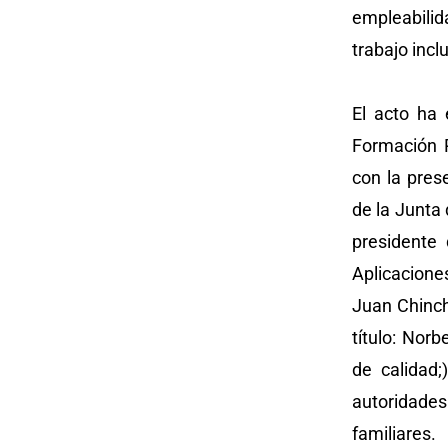
empleabili
trabajo inclu
El acto ha 
Formación 
con la pres
de la Junta
presidente 
Aplicacione
Juan Chinch
título: Nor
de calidad;
autoridade
familiares.