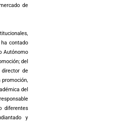
 mercado de
itucionales,
 ha contado
ajo Autónomo
omoción; del
 director de
a promoción,
cadémica del
(responsable
o diferentes
udiantado y