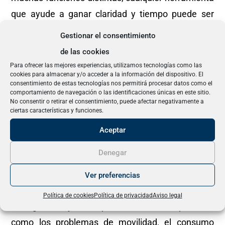
que ayude a ganar claridad y tiempo puede ser
especialmente valiosa”, destaca.
Gestionar el consentimiento
de las cookies
Tecnología para cuidar mejor a las personas
Para ofrecer las mejores experiencias, utilizamos tecnologías como las
cookies para almacenar y/o acceder a la información del dispositivo. El
consentimiento de estas tecnologías nos permitirá procesar datos como el
La aplicación de la inteligencia artificial en la
comportamiento de navegación o las identificaciones únicas en este sitio.
No consentir o retirar el consentimiento, puede afectar negativamente a
administración local también abre nuevas
ciertas características y funciones.
posibilidades en ámbitos como los servicios
Aceptar
sociales, la sostenibilidad, la movilidad urbana o la
Denegar
gestión de incidencias. Gracias al análisis de
grandes volúmenes de datos, estas herramientas
Ver preferencias
pueden ayudar a identificar necesidades
Política de cookies
Política de privacidad
Aviso legal
emergentes y anticipar actuaciones públicas,
como los problemas de movilidad, el consumo