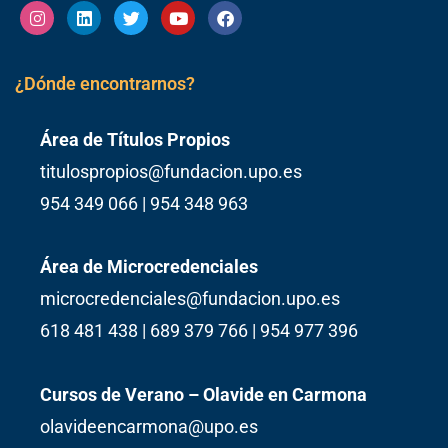
Instagram
Linkedin
Twitter
Youtube
Facebook
¿Dónde encontrarnos?
Área de Títulos Propios
titulospropios@fundacion.upo.es
954 349 066 | 954 348 963
Área de Microcredenciales
microcredenciales@fundacion.upo.es
618 481 438 | 689 379 766 | 954 977 396
Cursos de Verano – Olavide en Carmona
olavideencarmona@upo.es