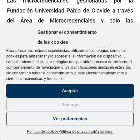
Las microcredenciales, gestionadas por la
Fundación Universidad Pablo de Olavide a través
del Área de Microcredenciales y bajo las
direcciones del Vicerrectorado de Relaciones
Gestionar el consentimiento
Institucionales, Formación Permanente y
de las cookies
Fundaciones, son experiencias de aprendizaje
Para ofrecer las mejores experiencias, utilizamos tecnologías como las
cookies para almacenar y/o acceder a la información del dispositivo. El
breve que contribuyen a ampliar y diversificar las
consentimiento de estas tecnologías nos permitirá procesar datos como el
comportamiento de navegación o las identificaciones únicas en este sitio.
oportunidades de formación especializada en
No consentir o retirar el consentimiento, puede afectar negativamente a
ciertas características y funciones.
todas las etapas de la vida y en todas las
disciplinas y sectores. Este nuevo formato es de
Aceptar
corta duración y permite la adquisición específica
Denegar
de capacidades y competencias adaptadas a las
Ver preferencias
necesidades del mercado laboral.
Política de cookies
Política de privacidad
Aviso legal