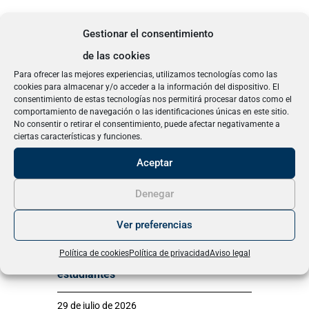
Gestionar el consentimiento
de las cookies
Más artículos
Para ofrecer las mejores experiencias, utilizamos tecnologías como las
cookies para almacenar y/o acceder a la información del dispositivo. El
consentimiento de estas tecnologías nos permitirá procesar datos como el
comportamiento de navegación o las identificaciones únicas en este sitio.
No consentir o retirar el consentimiento, puede afectar negativamente a
ciertas características y funciones.
Aceptar
Denegar
La Universidad Pablo de Olavide
Ver preferencias
consolida el crecimiento de sus Cursos
Política de cookies
Política de privacidad
Aviso legal
de Verano en Carmona con 946
estudiantes
29 de julio de 2026