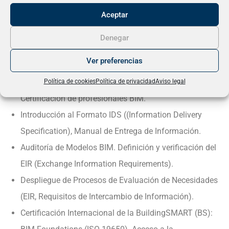
Módulo II: Auditor BIM. Proceso de Certificación
Aceptar
Corporativa de la ISO-19650 con AENOR. 5 ECTS
PM-17 Norma UNE-EN ISO 19650 parte 2. Fase de
Denegar
desarrollo de un activo con metodología BIM.
Ver preferencias
Certificación Internacional de la BuildingSMART (BS):
BIM Foundations (ISO-19650). Preparación a la
Política de cookies
Política de privacidad
Aviso legal
Certificación de profesionales BIM.
Introducción al Formato IDS ((Information Delivery
Specification), Manual de Entrega de Información.
Auditoría de Modelos BIM. Definición y verificación del
EIR (Exchange Information Requirements).
Despliegue de Procesos de Evaluación de Necesidades
(EIR, Requisitos de Intercambio de Información).
Certificación Internacional de la BuildingSMART (BS):