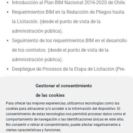
Introducción al Plan BIM Nacional 2016-2020 de Chile.
Requerimientos BIM en la Redacción de Pliegos hasta
la Licitación. (desde el punto de vista de la
administración pública).
Seguimiento de los requerimientos BIM en el desarrollo
de los contratos. (desde el punto de vista de la
administración pública).
Despliegue de Procesos de la Etapa de Licitación (Pre-
BEP).
Gestionar el consentimiento
Redacción de Memorias y/o Ofertas con Requisitos
de las cookies
BIM. (empresas Licitadoras).
Para ofrecer las mejores experiencias, utilizamos tecnologías como las
Desarrollo de Licitaciones en BIM: ejemplos y casos
cookies para almacenar y/o acceder a la información del dispositivo. El
consentimiento de estas tecnologías nos permitirá procesar datos como el
prácticos. (empresas Licitadoras).
comportamiento de navegación o las identificaciones únicas en este sitio.
No consentir o retirar el consentimiento, puede afectar negativamente a
ciertas características y funciones.