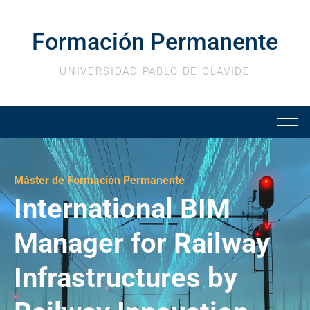
Ir
al
Formación Permanente
contenido
UNIVERSIDAD PABLO DE OLAVIDE
Máster de Formación Permanente
International BIM
Manager for Railway
Infrastructures by