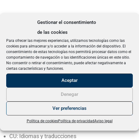
Gestionar el consentimiento
Contenidos y programa de la
de las cookies
microcredencial
Para ofrecer las mejores experiencias, utilizamos tecnologías como las
cookies para almacenar y/o acceder a la información del dispositivo. El
consentimiento de estas tecnologías nos permitirá procesar datos como el
comportamiento de navegación o las identificaciones únicas en este sitio.
No consentir o retirar el consentimiento, puede afectar negativamente a
Esta microcredencial universitaria se compone de los
ciertas características y funciones.
siguientes temas:
Aceptar
Denegar
Introducción y primeros pasos con la IA
Sistemas de chats basados en IA
Ver preferencias
¿Cómo generar prompts?
Política de cookies
Política de privacidad
Aviso legal
CU: Responder emails
CU: Idiomas y traducciones