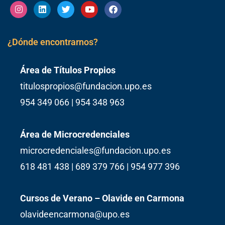
Instagram
Linkedin
Twitter
Youtube
Facebook
¿Dónde encontrarnos?
Área de Títulos Propios
titulospropios@fundacion.upo.es
954 349 066 | 954 348 963
Área de Microcredenciales
microcredenciales@fundacion.upo.es
618 481 438 | 689 379 766 | 954 977 396
Cursos de Verano – Olavide en Carmona
olavideencarmona@upo.es