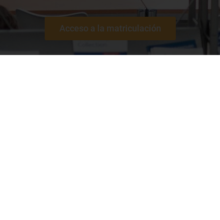
Acceso a la matriculación
¿A quién va digido?
Perfil del estudiantado
El curso va dirigido, fundamentalmente, a
docentes (desde infantil a universidad),
orientadores/
as, estudiantes de ámbito educativo y
estudiantes de MAES. Asimismo, queda