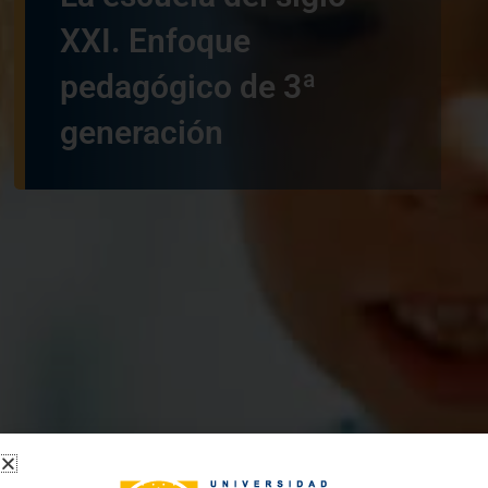
XXI. Enfoque
pedagógico de 3ª
generación