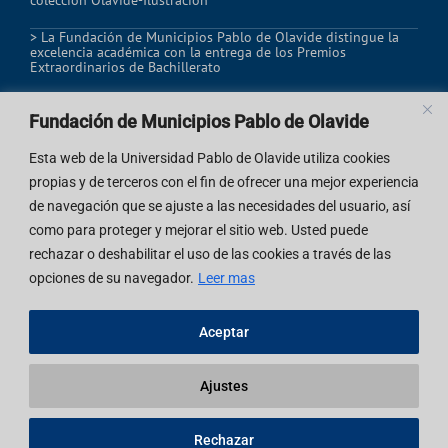
colección Olavide-Ilustración
> La Fundación de Municipios Pablo de Olavide distingue la
excelencia académica con la entrega de los Premios
Extraordinarios de Bachillerato
Fundación de Municipios Pablo de Olavide
REDES SOCIALES
Esta web de la Universidad Pablo de Olavide utiliza cookies
propias y de terceros con el fin de ofrecer una mejor experiencia
de navegación que se ajuste a las necesidades del usuario, así
como para proteger y mejorar el sitio web. Usted puede
rechazar o deshabilitar el uso de las cookies a través de las
opciones de su navegador.
Leer mas
© 2026 | Fundación de Municipios Pablo de Olavide
Accesibilidad
Aceptar
Aviso legal
Política de cookies
Ajustes
Política de privacidad
Política de devolución/desistimiento
Rechazar