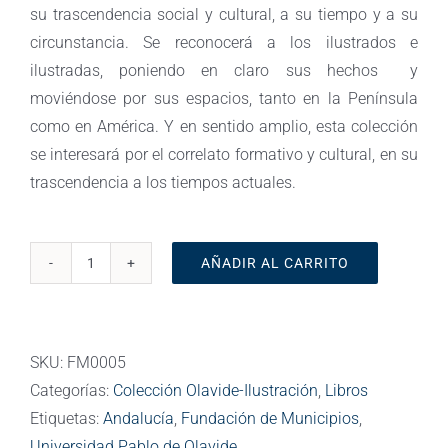
su trascendencia social y cultural, a su tiempo y a su
circunstancia. Se reconocerá a los ilustrados e
ilustradas, poniendo en claro sus hechos y
moviéndose por sus espacios, tanto en la Península
como en América. Y en sentido amplio, esta colección
se interesará por el correlato formativo y cultural, en su
trascendencia a los tiempos actuales.
AÑADIR AL CARRITO
Pablo
de
Olavide.
La
SKU:
FM0005
Sevilla
Categorías:
Colección Olavide-Ilustración
,
Libros
soñada
Etiquetas:
Andalucía
,
Fundación de Municipios
,
cantidad
Universidad Pablo de Olavide