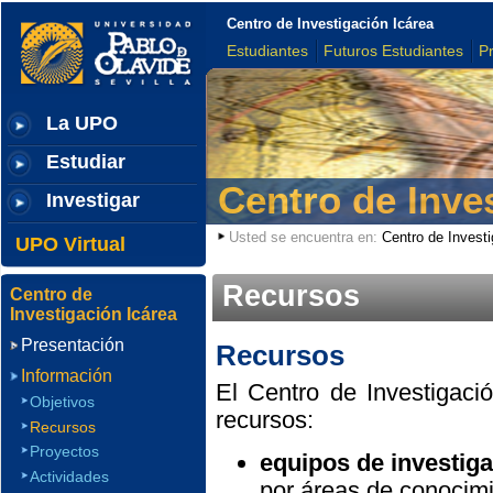
Centro de Investigación Icárea
Estudiantes
Futuros Estudiantes
P
La UPO
Estudiar
Centro de Inve
Investigar
Usted se encuentra en:
Centro de Investi
UPO Virtual
Recursos
Centro de
Investigación Icárea
Presentación
Recursos
Información
El Centro de Investigaci
Objetivos
recursos:
Recursos
Proyectos
equipos de investiga
Actividades
por áreas de conocimi