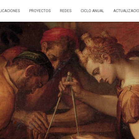
LICACIONES
PROYECTOS
REDES
CICLO ANUAL
ACTUALIZACI