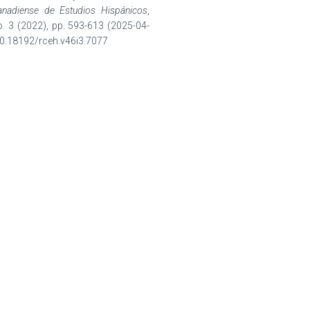
anadiense de Estudios Hispánicos
,
o. 3 (2022), pp. 593-613 (2025-04-
 10.18192/rceh.v46i3.7077