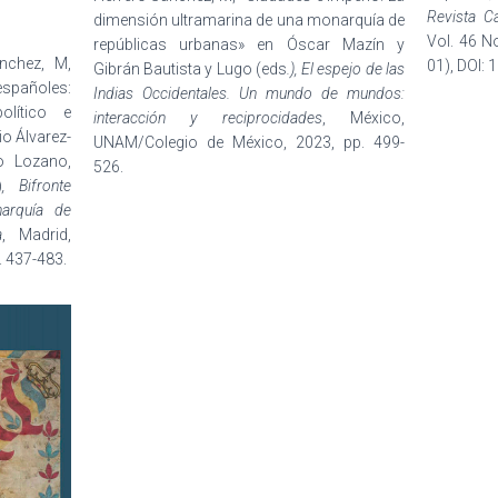
Revista C
dimensión ultramarina de una monarquía de
Vol. 46 N
repúblicas urbanas
»
en Óscar Mazín y
nchez, M,
01), DOI:
Gibrán Bautista y Lugo (eds
.), El espejo de las
españoles:
Indias Occidentales. Un mundo de mundos:
político e
interacción y reciprocidades
, México,
o Álvarez-
UNAM/Colegio de México, 2023, pp. 499-
vo Lozano,
526.
)
,
Bifronte
arquía de
a
, Madrid,
. 437-483.