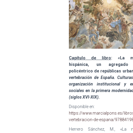
Capítulo de libro
: «
La m
hispánica, un agregado 
policéntrico de repúblicas urba
vertebración de España. Culturas 
organización institucional y e
sociales en la primera modernida
(siglos XVI-XIX)
.
Disponible en:
https://www.marcialpons.es/libros
vertebracion-de-espana/9788419
Herrero Sánchez, M., «La m