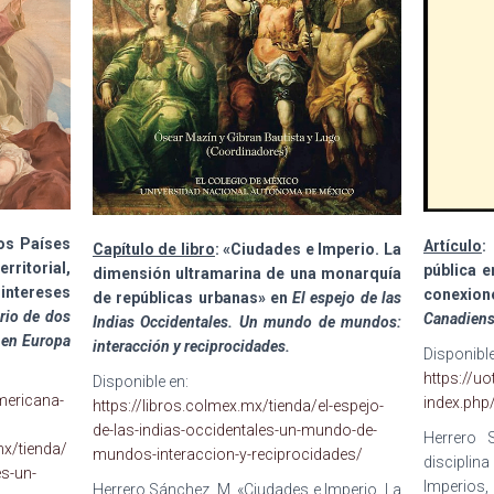
los Países
Artículo
:
Capítulo de libro
: «Ciudades e Imperio. La
ritorial,
pública 
dimensión ultramarina de una monarquía
tereses
conexion
de repúblicas urbanas» en
El espejo de las
rio de dos
Canadiens
Indias Occidentales. Un mundo de mundos:
I en Europa
interacción y reciprocidades.
Disponible
https://u
Disponible en:
mericana-
index.php
https://libros.colmex.mx/tienda/el-espejo-
de-las-indias-occidentales-un-mundo-de-
Herrero 
mx/tienda/
mundos-interaccion-y-reciprocidades/
disciplin
es-un-
Imperios
Herrero Sánchez, M,
«
Ciudades e Imperio. La