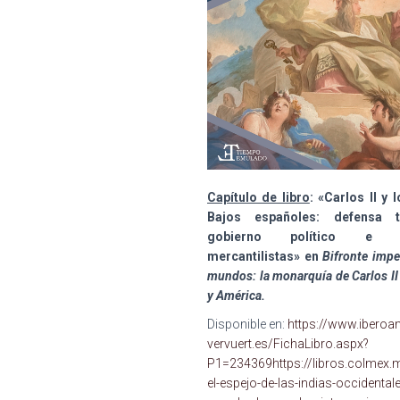
Capítulo de libro
: «
Carlos II y 
Bajos españoles: defensa ter
gobierno
político e in
mercantilistas
» en
Bifronte impe
mundos:
la monarquía de Carlos I
y América
.
Disponible en:
https://www.iberoa
vervuert.es/FichaLibro.aspx?
P1=234369https://libros.colmex.
el-espejo-de-las-indias-occidental