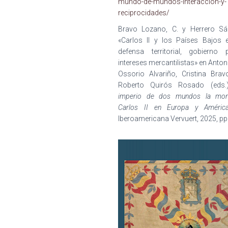
mundo-de-mundos-interaccion-y-
reciprocidades/
Bravo Lozano, C. y Herrero Sá
«Carlos II y los Países Bajos 
defensa territorial, gobierno 
intereses mercantilistas
»
en
Antoni
Ossorio Alvariño, Cristina Bra
Roberto Quirós Rosado (eds.
imperio de dos mundos
la mon
Carlos II en Europa y Améric
Iberoamericana Vervuert, 2025, pp