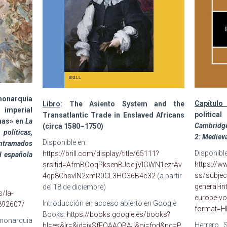
onarquía
Capítulo
Libro
: The Asiento System and the
imperial
politica
Transatlantic Trade in Enslaved Africans
nas
» en
La
Cambridge
(circa 1580–1750)
políticas,
2: Mediev
Disponible en:
ntramados
Disponible
https://brill.com/display/title/65111?
d española
https://w
srsltid=AfmBOoqPksenBJoeijVlGWN1ezrAv
ss/subjec
4qp8ChsvlN2xmR0CL3HO36B4c32
(a partir
general-i
del 18 de diciembre)
/la-
europe-vo
Introducción en acceso abierto en Google
892607/
format=H
Books:
https://books.google.es/books?
onarquía
Herrero S
hl=es&lr=&id=ixSfEQAAQBAJ&oi=fnd&pg=P