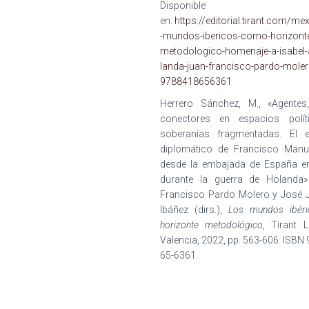
Disponible
en:
https://editorial.tirant.com/me
-mundos-ibericos-como-horizont
metodologico-homenaje-a-isabel-a
landa-juan-francisco-pardo-moler
9788418656361
Herrero Sánchez, M., «Agentes
conectores en espacios polí
soberanías fragmentadas. El 
diplomático de Francisco Manue
desde la embajada de España e
durante la guerra de Holanda
Francisco Pardo Molero y José J
Ibáñez (dirs.),
Los mundos ibér
horizonte metodológico
, Tirant 
Valencia, 2022, pp. 563-606. ISBN
65-6361.