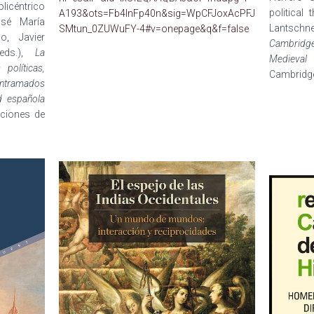
olicéntrico
political
A193&ots=Fb4lnFp40n&sig=WpCFJoxAcPFJ
osé María
Lantsch
SMtun_0ZUWuFY-4#v=onepage&q&f=false
o, Javier
Cambridge 
eds.),
La
Medieva
políticas,
Cambridge
ntramados
d española
iciones de