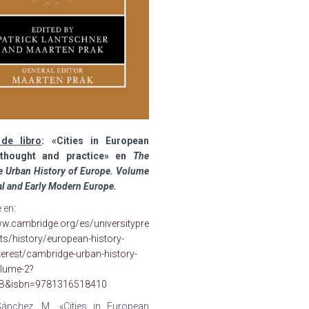
 de libro
: «Cities in European
l thought and practice» en
The
 Urban History of Europe. Volume
al and Early Modern Europe.
 en:
ww.cambridge.org/es/universitypre
ts/history/european-history-
nterest/cambridge-urban-history-
lume-2?
B&isbn=9781316518410
ánchez, M., «
Cities in European