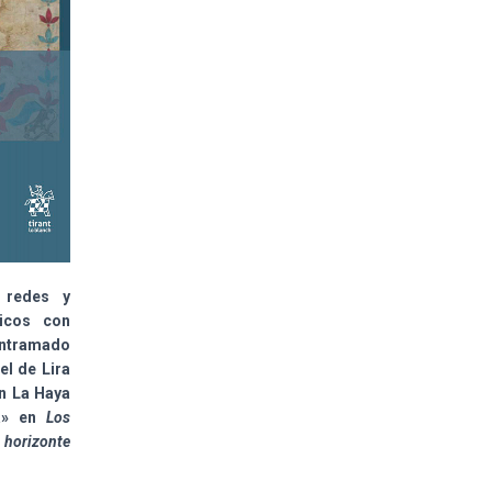
 redes y
ticos con
entramado
l de Lira
n La Haya
da» en
Los
rizonte