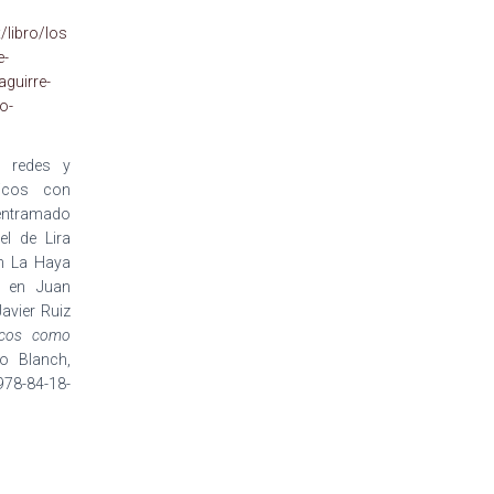
x/libro/los
e-
guirre-
o-
, redes y
ticos con
entramado
l de Lira
n La Haya
» en Juan
avier Ruiz
icos como
Lo Blanch,
 978-84-18-