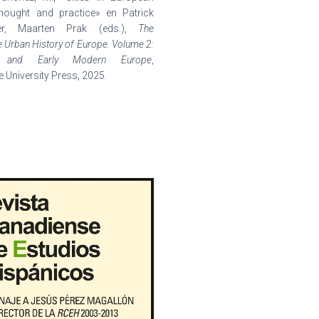
 thought and practice
» en Patrick
ner, Maarten Prak (eds.),
The
Urban History of Europe. Volume 2:
l and Early Modern Europe
,
 University Press, 2025.