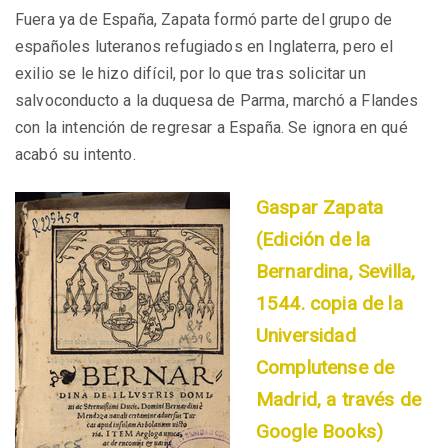
Fuera ya de España, Zapata formó parte del grupo de
españoles luteranos refugiados en Inglaterra, pero el
exilio se le hizo difícil, por lo que tras solicitar un
salvoconducto a la duquesa de Parma, marchó a Flandes
con la intención de regresar a España. Se ignora en qué
acabó su intento.
Gaspar Zapata
(Edición de la
Bernardina, Sevilla,
1544. copia de la
Universidad
Complutense de
Madrid, a través de
Google Books)