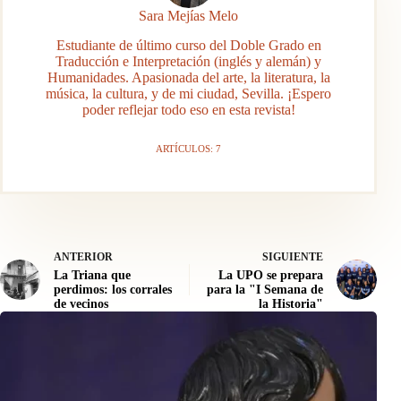
Sara Mejías Melo
Estudiante de último curso del Doble Grado en
Traducción e Interpretación (inglés y alemán) y
Humanidades. Apasionada del arte, la literatura, la
música, la cultura, y de mi ciudad, Sevilla. ¡Espero
poder reflejar todo eso en esta revista!
ARTÍCULOS: 7
ANTERIOR
SIGUIENTE
La Triana que
La UPO se prepara
perdimos: los corrales
para la "I Semana de
de vecinos
la Historia"