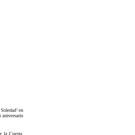
 Soledad’ en
 aniversario
e la Cuesta,