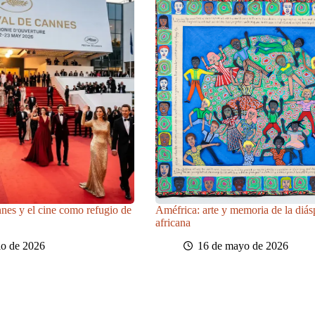
nnes y el cine como refugio de
Améfrica: arte y memoria de la diás
africana
io de 2026
16 de mayo de 2026