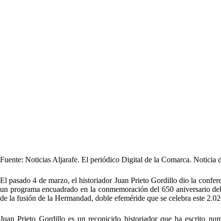
Fuente: Noticias Aljarafe. El periódico Digital de la Comarca. Noticia 
El pasado 4 de marzo, el historiador Juan Prieto Gordillo dio la confe
un programa encuadrado en la conmemoración del 650 aniversario del p
de la fusión de la Hermandad, doble efeméride que se celebra este 2.020
Juan Prieto Gordillo es un reconicido historiador que ha escrito nume