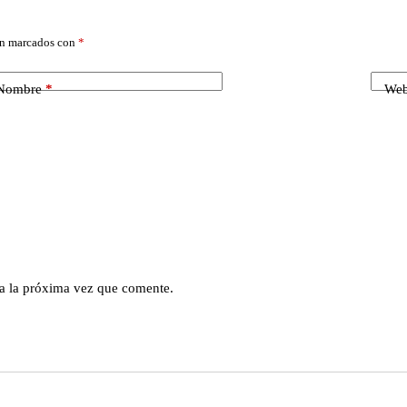
án marcados con
*
Nombre
*
We
a la próxima vez que comente.