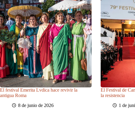
El festival Emerita Lvdica hace revivir la
El Festival de Ca
antigua Roma
la resistencia
8 de junio de 2026
1 de jun