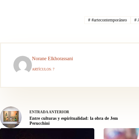
#
#artecontemporáneo
#
A
Norane Elkhorassani
ARTÍCULOS: 7
ENTRADA
ANTERIOR
Entre culturas y espiritualidad: la obra de Jem
Perucchini