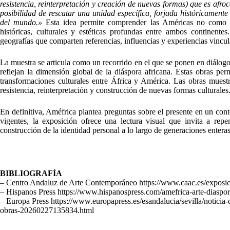
resistencia, reinterpretación y creación de nuevas formas) que es afro
posibilidad de rescatar una unidad específica, forjada históricamente
del mundo.»
Esta idea permite comprender las Américas no como un
históricas, culturales y estéticas profundas entre ambos continente
geografías que comparten referencias, influencias y experiencias vincula
La muestra se articula como un recorrido en el que se ponen en diálogo prá
reflejan la dimensión global de la diáspora africana. Estas obras perm
transformaciones culturales entre África y América. Las obras muest
resistencia, reinterpretación y construcción de nuevas formas culturales
En definitiva, Améfrica plantea preguntas sobre el presente en un cont
vigentes, la exposición ofrece una lectura visual que invita a re
construcción de la identidad personal a lo largo de generaciones enteras
BIBLIOGRAFÍA
– Centro Andaluz de Arte Contemporáneo https://www.caac.es/exposic
– Hispanos Press https://www.hispanospress.com/amefrica-arte-diaspora
– Europa Press https://www.europapress.es/esandalucia/sevilla/noticia-
obras-20260227135834.html