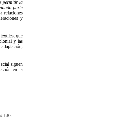
e permitir la
minada parte
 relaciones
neraciones y
textiles, que
lonial y las
 adaptación,
 scial siguen
ración en la
es-130-