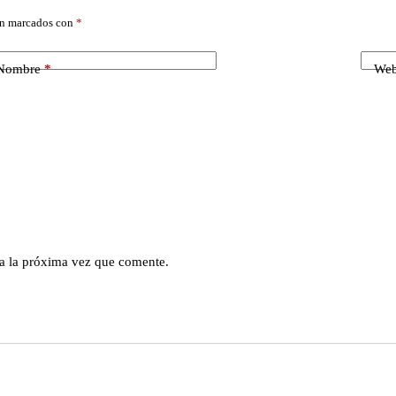
án marcados con
*
Nombre
*
We
a la próxima vez que comente.