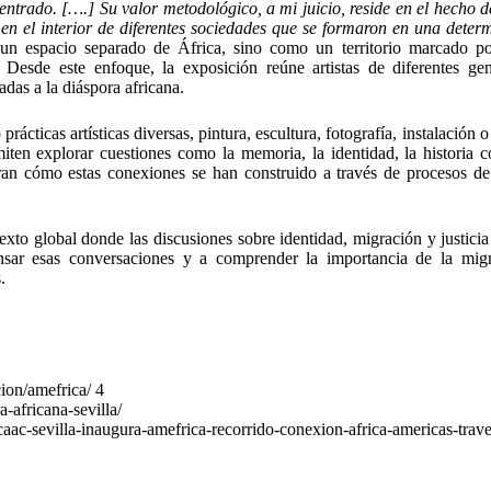
centrado. [….] Su valor metodológico, a mi juicio, reside en el hecho d
 en el interior de diferentes sociedades que se formaron en una deter
 espacio separado de África, sino como un territorio marcado por
s. Desde este enfoque, la exposición reúne artistas de diferentes ge
das a la diáspora africana.
cticas artísticas diversas, pintura, escultura, fotografía, instalación o 
iten explorar cuestiones como la memoria, la identidad, la historia co
ran cómo estas conexiones se han construido a través de procesos de
.
exto global donde las discusiones sobre identidad, migración y justicia
pensar esas conversaciones y a comprender la importancia de la mig
.
ion/amefrica/ 4
-africana-sevilla/
caac-sevilla-inaugura-amefrica-recorrido-conexion-africa-americas-trav