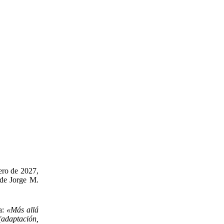
ero de 2027,
n de Jorge M.
ca:
«Más allá
(adaptación,