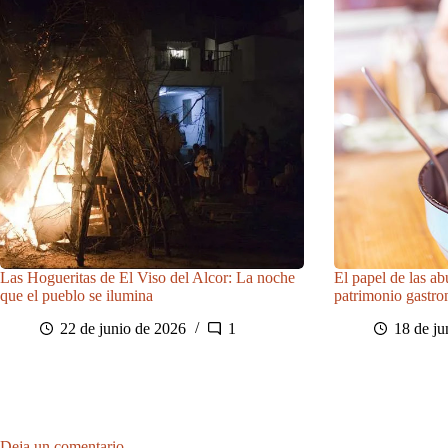
Las Hogueritas de El Viso del Alcor: La noche
El papel de las ab
que el pueblo se ilumina
patrimonio gastr
22 de junio de 2026
1
18 de ju
Deja un comentario