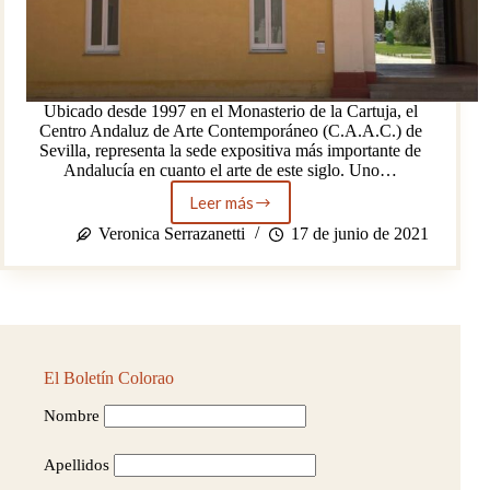
Ubicado desde 1997 en el Monasterio de la Cartuja, el
Centro Andaluz de Arte Contemporáneo (C.A.A.C.) de
Sevilla, representa la sede expositiva más importante de
Andalucía en cuanto el arte de este siglo. Uno…
Leer más
Las
exposiciones
Veronica Serrazanetti
17 de junio de 2021
actuales
del
CAAC
en
Sevilla
El Boletín Colorao
Nombre
Apellidos