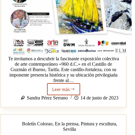
Te invitamos a descubrir la fascinante exposición colectiva
de arte contemporáneo «960 d.C.» en el Castillo de
Guzmán el Bueno, Tarifa. Este castillo-fortaleza, con su
imponente presencia histórica y su ubicación privilegiada
frente al…
Leer más
Exposición
de
Sandra Pérez Serrano
14 de junio de 2023
arte
contemporáneo
en
el
Boletín Colorao
,
En la prensa
,
Pintura y escultura
,
Castillo
Sevilla
de
Guzmán