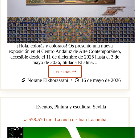
¡Hola, colorás y coloraos! Os presento una nueva
exposición en el Centro Andaluz de Arte Contemporáneo,
accesible desde el 11 de diciembre de 2025 hasta el 3 de
mayo de 2026, titulada El alma…
Leer más
Entre
culturas
Norane Elkhorassani
16 de mayo de 2026
y
espiritualidad:
la
obra
Eventos
,
Pintura y escultura
,
Sevilla
de
Jem
Perucchini
λ: 558-570 nm. La onda de Juan Lacomba