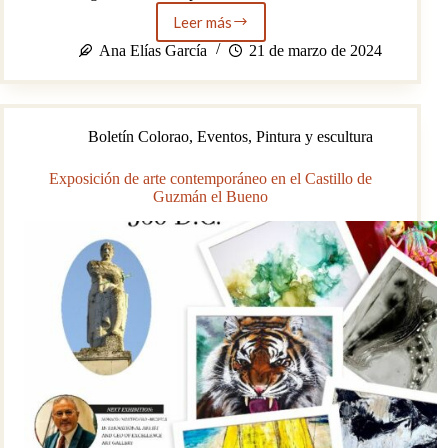
Leer más
λ:
558-
Ana Elías García
21 de marzo de 2024
570
nm.
La
onda
Boletín Colorao
,
Eventos
,
Pintura y escultura
de
Juan
Lacomba
Exposición de arte contemporáneo en el Castillo de
Guzmán el Bueno