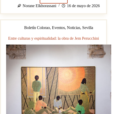
Améfrica:
arte
Norane Elkhorassani
16 de mayo de 2026
y
memoria
de
la
Boletín Colorao
,
Eventos
,
Noticias
,
Sevilla
diáspora
africana
Entre culturas y espiritualidad: la obra de Jem Perucchini