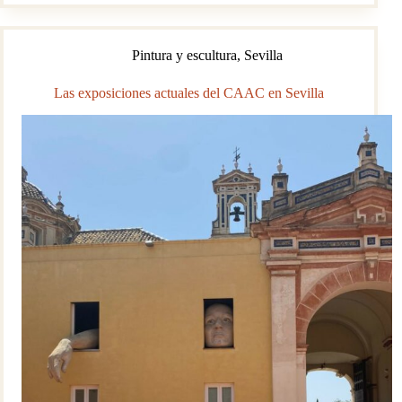
José
María
Moreno
Pintura y escultura
,
Sevilla
Galván
(La
Puebla
Las exposiciones actuales del CAAC en Sevilla
de
Cazalla)