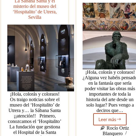
La Sábana Santa y el
misterio del museo del
‘Hospitalito’ de Utrera,
Sevilla
¡Hola, colorás y coloraos!
¿Alguna vez habéis pensad
en la fantasía que sería
poder visitar las obras más
¡Hola, colorás y coloraos!
importantes de toda la
Os traigo noticias sobre el
historia del arte desde un
museo del ‘Hospitalito’ de
solo lugar? Pues vengo a
Utrera y… la Sábana Santa
deciros que…
¡¡atención!! Primero,
Leer más
conozcamos el ‘Hospitalito’
De
La fundación que gestiona
Altamira
Rocío Ortiz
el Hospital de la Santa
a
Blanquero