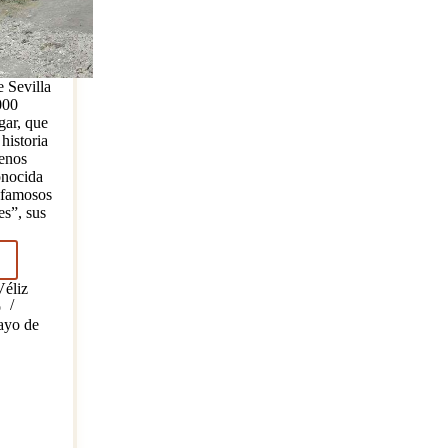
e Sevilla
000
gar, que
historia
enos
onocida
 famosos
s”, sus
nsa:
a
Véliz
a
o
ayo de