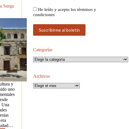
sa Surga
He leído y acepto los términos y
condiciones
Categorías
Categorías
Archivos
ultura y
Archivos
 sido uno
amentales
desde
. Una
ndes
esias
 era
ciudad…