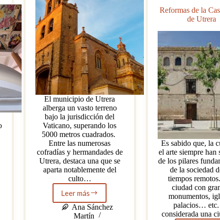
Reformas de la Ca
de Utrera
El municipio de Utrera
alberga un vasto terreno
bajo la jurisdicción del
o
Vaticano, superando los
5000 metros cuadrados.
Entre las numerosas
Es sabido que, la c
cofradías y hermandades de
el arte siempre han
Utrera, destaca una que se
de los pilares fund
aparta notablemente del
de la sociedad 
culto…
tiempos remotos
ciudad con gra
Leer más
monumentos, igl
Utrera
palacios… etc.
y
Ana Sánchez
considerada una 
su
Martín