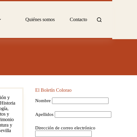
Quiénes somos
Contacto
El Boletín Colorao
ión y
Nombre
Historia
ogía
,
os y
Apellidos
rimonio
ntura y
Dirección de correo electrónico
evilla