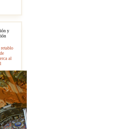
ión y
ción
 retablo
 de
erca al
l