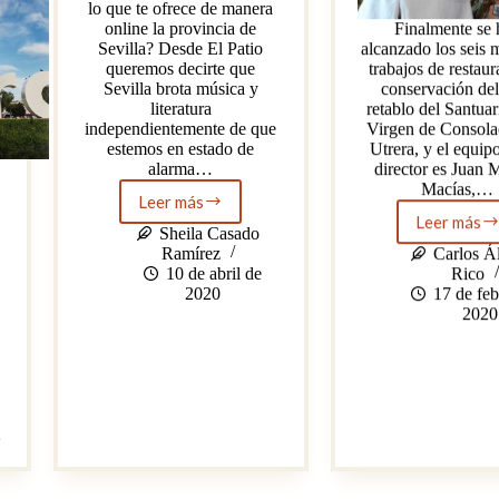
lo que te ofrece de manera
online la provincia de
Finalmente se 
Sevilla? Desde El Patio
alcanzado los seis 
queremos decirte que
trabajos de restaur
Sevilla brota música y
conservación del
literatura
retablo del Santuar
independientemente de que
Virgen de Consola
estemos en estado de
Utrera, y el equip
alarma…
director es Juan 
Macías,…
Leer más
A
Leer más
la
La
Sheila Casado
vanguardia
resta
Ramírez
Carlos Á
cultural
del
10 de abril de
Rico
(literatura,
retab
2020
17 de feb
teatro
del
2020
y
Santu
música
de
de
Conso
Sevilla
se
a
acerc
tus
al
2
pies)
70%
del
total