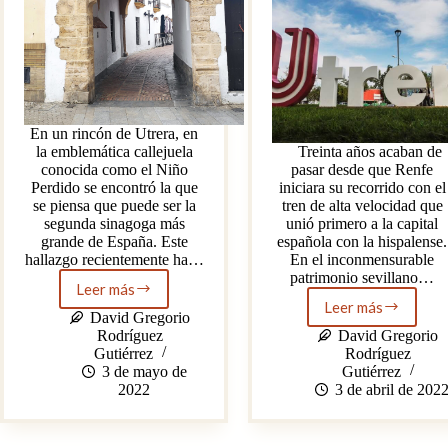
En un rincón de Utrera, en
la emblemática callejuela
Treinta años acaban de
conocida como el Niño
pasar desde que Renfe
Perdido se encontró la que
iniciara su recorrido con el
se piensa que puede ser la
tren de alta velocidad que
segunda sinagoga más
unió primero a la capital
grande de España. Este
española con la hispalense.
hallazgo recientemente ha…
En el inconmensurable
patrimonio sevillano…
Leer más
El
Leer más
descubrimiento
Tren
David Gregorio
de
a
Rodríguez
David Gregorio
la
la
Gutiérrez
Rodríguez
sinagoga
tierra
3 de mayo de
Gutiérrez
y
del
2022
3 de abril de 202
la
mostachón:
cruz
Utrera
en