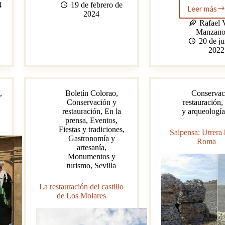
suelo
4
19 de febrero de
Leer más
vaticano.
Refo
2024
de
Rafael 
la
Manzan
Casa
20 de ju
Surg
2022
de
Utrer
,
Boletín Colorao
,
Conservac
Conservación y
restauración
,
restauración
,
En la
y arqueologí
prensa
,
Eventos
,
Fiestas y tradiciones
,
Salpensa: Utrera
Gastronomía y
Roma
artesanía
,
Monumentos y
turismo
,
Sevilla
La restauración del castillo
de Los Molares