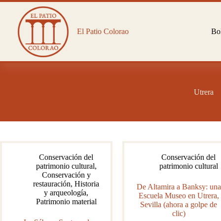
Saltar
al
contenido
El Patio Colorao
Bol
Utrera
Conservación del
Conservación del
patrimonio cultural
,
patrimonio cultural
Conservación y
restauración
,
Historia
De Altamira a Banksy: una
y arqueología
,
Escuela Museo en Utrera,
Patrimonio material
Sevilla (ahora a golpe de
clic)