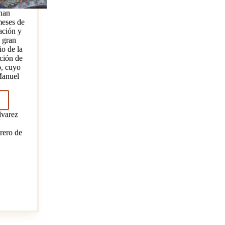
han
meses de
ación y
 gran
io de la
ción de
o, cuyo
Manuel
uración
lvarez
lo
rero de
ario
lación
a