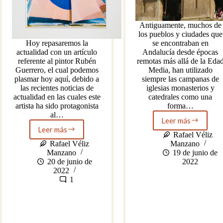
Antiguamente, muchos de
los pueblos y ciudades que
Hoy repasaremos la
se encontraban en
actualidad con un artículo
Andalucía desde épocas
referente al pintor Rubén
remotas más allá de la Eda
Guerrero, el cual podemos
Media, han utilizado
plasmar hoy aquí, debido a
siempre las campanas de
las recientes noticias de
iglesias monasterios y
actualidad en las cuales este
catedrales como una
artista ha sido protagonista
forma…
al…
Leer más
¿A
Leer más
RUBEN
qué
Rafael Véliz
GUERRERO,
suena
Rafael Véliz
Manzano
DE
Utrera?
Manzano
19 de junio de
UTRERA
20 de junio de
2022
AL
2022
MUNDO
1