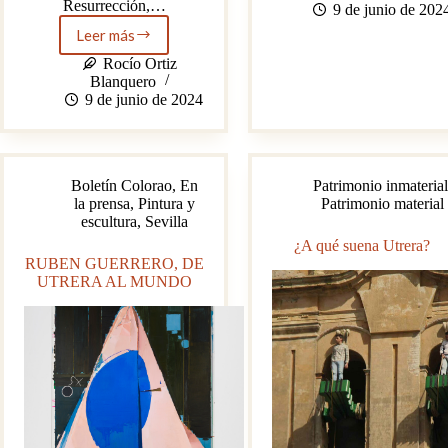
Resurrección,…
Banksy:
9 de junio de 202
una
Leer más
La
Escuela
Sábana
Museo
Rocío Ortiz
Santa
en
Blanquero
y
Utrera,
9 de junio de 2024
el
Sevilla
misterio
(ahora
del
a
museo
golpe
Boletín Colorao
,
En
Patrimonio inmaterial
del
de
la prensa
,
Pintura y
Patrimonio material
‘Hospitalito’
clic)
escultura
,
Sevilla
de
Utrera,
¿A qué suena Utrera?
Sevilla
RUBEN GUERRERO, DE
UTRERA AL MUNDO