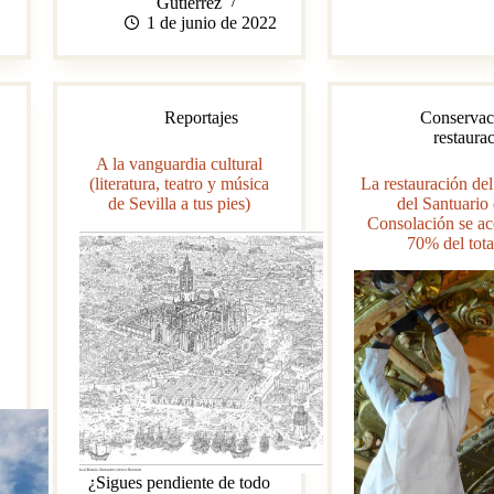
Gutiérrez
de
1 de junio de 2022
Los
Molares
Reportajes
Conservac
restaura
A la vanguardia cultural
(literatura, teatro y música
La restauración del
de Sevilla a tus pies)
del Santuario
Consolación se ac
70% del tota
¿Sigues pendiente de todo