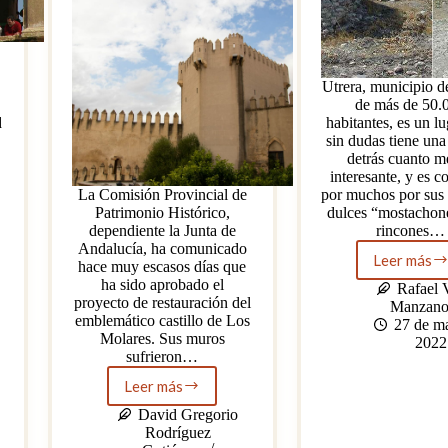
Utrera, municipio d
de más de 50.
d
habitantes, es un lu
sin dudas tiene una 
detrás cuanto m
interesante, y es c
La Comisión Provincial de
por muchos por sus
Patrimonio Histórico,
dulces “mostachone
dependiente la Junta de
rincones…
Andalucía, ha comunicado
Leer más
hace muy escasos días que
Salpe
ha sido aprobado el
Utrer
Rafael 
proyecto de restauración del
hech
Manzan
emblemático castillo de Los
Roma
27 de m
Molares. Sus muros
2022
sufrieron…
Leer más
La
restauración
David Gregorio
del
Rodríguez
castillo