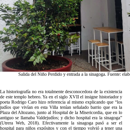
Salida del Niño Perdido y entrada a la sinagoga. Fuente: ela
La historiografía no era totalmente desconocedora de la existencia
de este templo hebreo. Ya en el siglo XVII el insigne historiador y
poeta Rodrigo Caro hizo referencia al mismo explicando que “los
judíos que vivían en esta Villa tenían señalado barrio que era la
Plaza del Altozano, junto al Hospital de la Misericordia, que en lo
antiguo se llamaba Valdejudíos; y dicho hospital era la sinagoga”
(Utrera Web, 2018). Efectivamente la sinagoga pasó a ser el
hospital para niños expósitos y con el tiempo volvió a tener una