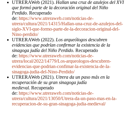
UTRERAWeb (2021).
Hallan una cruz de azulejos del XVI
que formó parte de la decoración original del Niño
Perdido.
Recuperado
de:
https://www.utreraweb.com/noticias-de-
utrera/cultura/2021/14315/Hallan-una-cruz-de-azulejos-del-
siglo-XVI-que-formo-parte-de-la-decoracion-original-del-
Nino-perdido/
UTRERAWeb (2022).
Los arqueólogos descubren
evidencias que podrían confirmar la existencia de la
sinagoga judía del Niño Perdido.
Recuperado
de:
https://www.utreraweb.com/noticias-de-
utrera/local/2022/14779/Los-arqueologos-descubren-
evidencias-que-podrian-confimar-la-existencia-de-la-
sinagoga-judia-del-Nino-Perdido/
UTRERAWeb (2021).
Utrera da un paso más en la
recuperación de su gran sinagoga judía
medieval.
Recuperado
de:
https://www.utreraweb.com/noticias-de-
utrera/cultura/2021/13050/Utrera-da-un-paso-mas-en-la-
recuperacion-de-su-gran-sinagoga-judia-medieval/