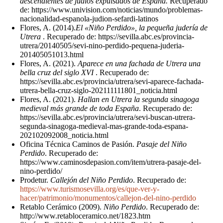
descendientes de judíos expulsados de España.
Recuperado
de: https://www.univision.com/noticias/mundo/problemas-
nacionalidad-espanola-judion-sefardi-latinos
Flores, A. (2014).
El «Niño Perdido», la pequeña judería de
Utrera
. Recuperado de: https://sevilla.abc.es/provincia-
utrera/20140505/sevi-nino-perdido-pequena-juderia-
201405051013.html
Flores, A. (2021).
Aparece en una fachada de Utrera una
bella cruz del siglo XVI
. Recuperado de:
https://sevilla.abc.es/provincia/utrera/sevi-aparece-fachada-
utrera-bella-cruz-siglo-202111111801_noticia.html
Flores, A. (2021).
Hallan en Utrera la segunda sinagoga
medieval más grande de toda España
. Recuperado de:
https://sevilla.abc.es/provincia/utrera/sevi-buscan-utrera-
segunda-sinagoga-medieval-mas-grande-toda-espana-
202102092008_noticia.html
Oficina Técnica Caminos de Pasión.
Pasaje del Niño
Perdido
. Recuperado de:
https://www.caminosdepasion.com/item/utrera-pasaje-del-
nino-perdido/
Prodetur.
Callejón del Niño Perdido
. Recuperado de:
https://www.turismosevilla.org/es/que-ver-y-
hacer/patrimonio/monumentos/callejon-del-nino-perdido
Retablo Cerámico (2009).
Niño Perdido
. Recuperado de:
http://www.retabloceramico.net/1823.htm