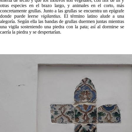
solería de techo y que los motivos son vegetales, con flor de lis y
otras especies en el brazo largo, y animales en el corto, más
concretamente grullas. Junto a las grullas se encuentra un epígrafe
donde puede leerse
vigilantius
. El término latino alude a una
alegoría. Según ella las bandas de grullas duermen juntas mientras
una vigila sosteniendo una piedra con la pata; así al dormirse se
caería la piedra y se despertarían.