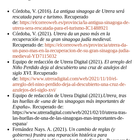
Córdoba, V. (2016).
La antigua sinagoga de Utrera será
rescatada para e turismo
. Recuperado
de:
https://elcorreoweb.es/provincia/la-antigua-sinagoga-de-
utrera-sera-rescatada-para-el-turismo-IC1488921
Córdoba, V. (2021).
Utrera da un paso más en la
recuperación de su gran sinagoga judía medieval.
Recuperado de:
https://elcorreoweb.es/provincia/utrera-da-
un-paso-mas-en-la-recuperacion-de-su-gran-sinagoga-judia-
medieval-YD7115032
Equipo de redacción de Utrera Digital (2021).
El arreglo del
Niño Perdido deja al descubierto una cruz de azulejos del
siglo XVI
. Recuperado
de:
https://www.utreradigital.com/web/2021/11/10/el-
arreglo-del-nino-perdido-deja-al-descubierto-una-cruz-de-
azulejos-del-siglo-xvi/
Equipo de redacción de Utrera Digital (2021).
Utrera, tras
las huellas de «una de las sinagogas más importantes de
España».
Recuperado de:
https://www.utreradigital.com/web/2021/02/10/utrera-tras-
las-huellas-de-una-de-las-sinagogas-mas-importantes-de-
espana/
Fernández Nays. A. (2021).
Un cambio de reglas (y
gobierno) frustra una reparación histórica para