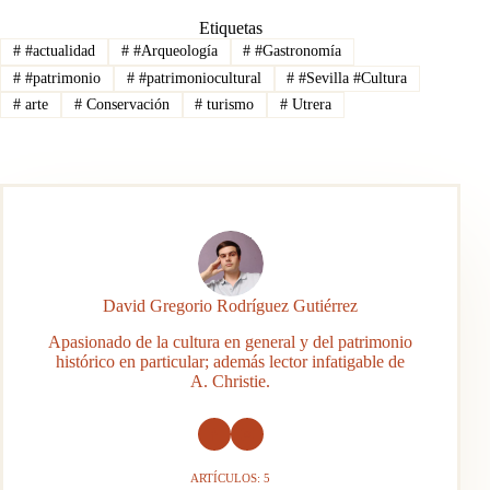
Etiquetas
#
#actualidad
#
#Arqueología
#
#Gastronomía
#
#patrimonio
#
#patrimoniocultural
#
#Sevilla #Cultura
#
arte
#
Conservación
#
turismo
#
Utrera
David Gregorio Rodríguez Gutiérrez
Apasionado de la cultura en general y del patrimonio
histórico en particular; además lector infatigable de
A. Christie.
ARTÍCULOS: 5