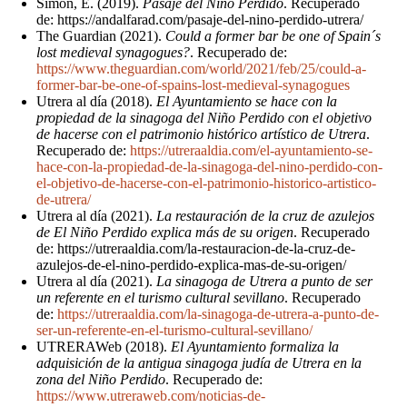
Simón, E. (2019).
Pasaje del Niño Perdido
. Recuperado
de: https://andalfarad.com/pasaje-del-nino-perdido-utrera/
The Guardian (2021).
Could a former bar be one of Spain´s
lost medieval synagogues?
. Recuperado de:
https://www.theguardian.com/world/2021/feb/25/could-a-
former-bar-be-one-of-spains-lost-medieval-synagogues
Utrera al día (2018).
El Ayuntamiento se hace con la
propiedad de la sinagoga del Niño Perdido con el objetivo
de hacerse con el patrimonio histórico artístico de Utrera
.
Recuperado de:
https://utreraaldia.com/el-ayuntamiento-se-
hace-con-la-propiedad-de-la-sinagoga-del-nino-perdido-con-
el-objetivo-de-hacerse-con-el-patrimonio-historico-artistico-
de-utrera/
Utrera al día (2021).
La restauración de la cruz de azulejos
de El Niño Perdido explica más de su origen
. Recuperado
de: https://utreraaldia.com/la-restauracion-de-la-cruz-de-
azulejos-de-el-nino-perdido-explica-mas-de-su-origen/
Utrera al día (2021).
La sinagoga de Utrera a punto de ser
un referente en el turismo cultural sevillano
. Recuperado
de:
https://utreraaldia.com/la-sinagoga-de-utrera-a-punto-de-
ser-un-referente-en-el-turismo-cultural-sevillano/
UTRERAWeb (2018).
El Ayuntamiento formaliza la
adquisición de la antigua sinagoga judía de Utrera en la
zona del Niño Perdido
. Recuperado de:
https://www.utreraweb.com/noticias-de-