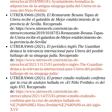
utrera/local/2018/9965/El-Ayuntamiento-formaliza-la-
adquisicion-de-la-antigua-sinagoga-judia-del-Utrera-en-la-
zona-del-Nino-Perdido/
UTRERAWeb (2019).
El Restaurante Besana Tapas de
Utrera recibe el galardón de Mejor establecimiento de la
provincia de Sevilla
. Recuperado
de: https://www.utreraweb.com/noticias-de-
utrera/economia/2019/10187/El-Restaurante-Besana-Tapas-
de-Utrera-recibe-el-galardon-de-Mejor-establecimiento-de-
la-provincia-de-Sevilla/
UTRERAWeb (2021).
El periódico inglés The Guardian
destaca la relevancia internacional para Utrera del posible
hallazgo de su sinagoga judía.
Recuperado
de:
https://www.utreraweb.com/noticias-de-
utrera/local/2021/13125/El-periodico-ingles-The-Guardian-
destaca-la-relevancia-internacional-para-Utrera-del-posible-
hallazgo-de-su-sinagoga-judia/
UTRERAWeb (2021).
El primer estudio realizado confirma
que la cruz de azulejos hallada en «El Niño Perdido» es del
siglo XVI
. Recuperado
de:
https://www.utreraweb.com/noticias-de-
utrera/cultura/2021/14355/El-primer-estudio-realizado-
confirma-que-la-cruz-de-azulejos-hallada-en-
%E2%80%98El-Nino-Perdido%E2%80%99-es-del-siglo-
XVI/