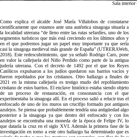
Sala interior
Como explica el alcalde José María Villalobos de constatarse
científicamente que estamos ante una auténtica sinagoga situaría a
la localidad utrerana “de lleno entre las rutas sefardíes, uno de los
segmentos turísticos que más está creciendo en los últimos años y
en el que podremos jugar un papel muy importante ya que sería
casi la sinagoga medieval más grande de España” (UTRERAWeb,
2018). Este redescubrimiento, que ya señaló Rodrigo Caro, pone
en valor la callejuela del Niño Perdido como parte de la antigua
judería utrerana. Con el decreto de 1492 por el que los Reyes
Católicos expulsaron a los judíos quedaron sus barrios vacíos y
fueron repoblados por los cristianos. Otro hallazgo a finales de
2021 en la misma callejuela es testigo mudo del repoblamiento
cristiano de estos barrios. El enclave histórico estaba siendo objeto
de un proceso de restauración, en consonancia con el que
experimentaba la sinagoga allí. En el proceso salió a relucir tras el
enfoscado de uno de los muros un crucifijo formado por antiguos
azulejos. Se piensa que probablemente tendría una antigüedad algo
posterior a la sinagoga ya que dentro del enfoscado y con los
azulejos se encontraba una moneda de la época de Felipe IV, lo
que dataría la cruz en el siglo XVI. Además la primera fase de la
investigación en torno a este otro hallazgo ha determinado que es