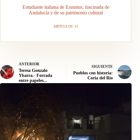
Estudiante italiana de Erasmus, fascinada de
Andalucía y de su patrimonio cultural
ARTÍCULOS: 11
ANTERIOR
SIGUIENTE
Teresa Gonzalo
Pueblos con historia:
Ybarra.- Forrada
Coria del Río
entre papeles...