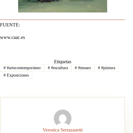
FUENTE:
www.caac.es
Etiquetas
#
#artecontemporáneo
#
#escultura
#
#museo
#
#pintura
#
Exposiciones
Veronica Serrazanetti