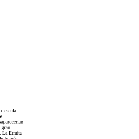
 a escala
de
saparecerían
a gran
. La Ermita
e Interés