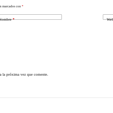
án marcados con
*
Nombre
*
We
a la próxima vez que comente.