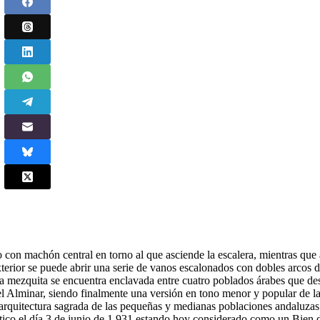
o con machón central en torno al que asciende la escalera, mientras que
exterior se puede abrir una serie de vanos escalonados con dobles arcos 
a mezquita se encuentra enclavada entre cuatro poblados árabes que de
l Alminar, siendo finalmente una versión en tono menor y popular de l
arquitectura sagrada de las pequeñas y medianas poblaciones andaluzas
tico el día 3 de junio de 1.931 estando hoy considerado como un Bien d