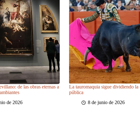
illano: de las obras eternas a
La tauromaquia sigue dividiendo la
cambiantes
pública
nio de 2026
8 de junio de 2026