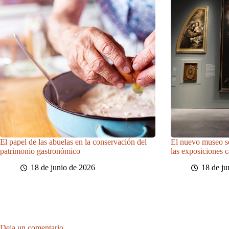
El papel de las abuelas en la conservación del
El nuevo museo sev
patrimonio gastronómico
las exposiciones 
18 de junio de 2026
18 de ju
Deja un comentario