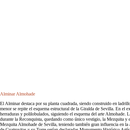
Alminar Almohade
El Alminar destaca por su planta cuadrada, siendo construido en ladrill
menor se repite el esquema estructural de la Giralda de Sevilla. En el 
herraduras y polilobulados, siguiendo el esquema del arte Almohade. L
durante la Reconquista, quedando como único vestigio, la Mezquita y e
Mezquita Almohade de Sevilla, teniendo también gran influencia en la 
de Cuatrovitas y su Torre serían declaradas Monumento Histórico Artís