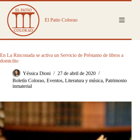
Saltar
al
contenido
El Patio Colorao
En La Rinconada se activa un Servicio de Préstamo de libros a
domicilio
Yéssica Dioni
27 de abril de 2020
Boletín Colorao
,
Eventos
,
Literatura y música
,
Patrimonio
inmaterial