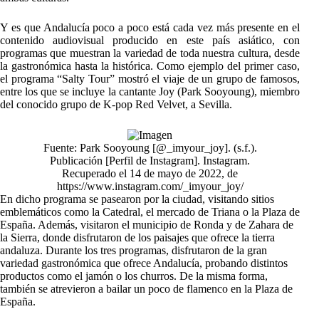
Y es que Andalucía poco a poco está cada vez más presente en el
contenido audiovisual producido en este país asiático, con
programas que muestran la variedad de toda nuestra cultura, desde
la gastronómica hasta la histórica. Como ejemplo del primer caso,
el programa “Salty Tour” mostró el viaje de un grupo de famosos,
entre los que se incluye la cantante Joy (Park Sooyoung), miembro
del conocido grupo de K-pop Red Velvet, a Sevilla.
Fuente: Park Sooyoung [@_imyour_joy]. (s.f.).
Publicación [Perfil de Instagram]. Instagram.
Recuperado el 14 de mayo de 2022, de
https://www.instagram.com/_imyour_joy/
En dicho programa se pasearon por la ciudad, visitando sitios
emblemáticos como la Catedral, el mercado de Triana o la Plaza de
España. Además, visitaron el municipio de Ronda y de Zahara de
la Sierra, donde disfrutaron de los paisajes que ofrece la tierra
andaluza. Durante los tres programas, disfrutaron de la gran
variedad gastronómica que ofrece Andalucía, probando distintos
productos como el jamón o los churros. De la misma forma,
también se atrevieron a bailar un poco de flamenco en la Plaza de
España.