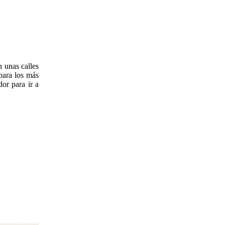
n unas calles
para los más
or para ir a