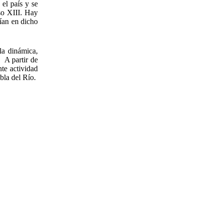
 el país y se
so XIII. Hay
rían en dicho
 la dinámica,
 A partir de
te actividad
bla del Río.