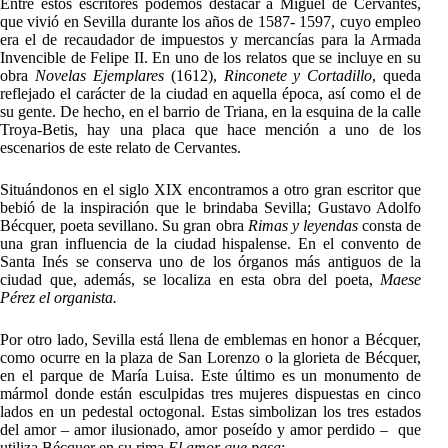
Entre estos escritores podemos destacar a Miguel de Cervantes,
que vivió en Sevilla durante los años de 1587- 1597, cuyo empleo
era el de recaudador de impuestos y mercancías para la Armada
Invencible de Felipe II. En uno de los relatos que se incluye en su
obra
Novelas Ejemplares
(1612),
Rinconete y Cortadillo
, queda
reflejado el carácter de la ciudad en aquella época, así como el de
su gente. De hecho, en el barrio de Triana, en la esquina de la calle
Troya-Betis, hay una placa que hace mención a uno de los
escenarios de este relato de Cervantes.
Situándonos en el siglo XIX encontramos a otro gran escritor que
bebió de la inspiración que le brindaba Sevilla; Gustavo Adolfo
Bécquer, poeta sevillano. Su gran obra
Rimas y leyendas
consta de
una gran influencia de la ciudad hispalense. En el convento de
Santa Inés se conserva uno de los órganos más antiguos de la
ciudad que, además, se localiza en esta obra del poeta,
Maese
Pérez el organista.
Por otro lado, Sevilla está llena de emblemas en honor a Bécquer,
como ocurre en la plaza de San Lorenzo o la glorieta de Bécquer,
en el parque de María Luisa. Este último es un monumento de
mármol donde están esculpidas tres mujeres dispuestas en cinco
lados en un pedestal octogonal. Estas simbolizan los tres estados
del amor – amor ilusionado, amor poseído y amor perdido – que
utiliza Bécquer en su rima
El amor que pasa
: