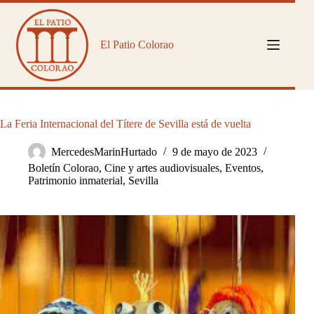
Saltar
al
contenido
El Patio Colorao
La Feria Internacional del Títere de Sevilla está de vuelta
MercedesMarinHurtado
9 de mayo de 2023
Boletín Colorao
,
Cine y artes audiovisuales
,
Eventos
,
Patrimonio inmaterial
,
Sevilla