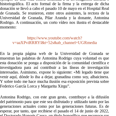
historiográfica. El acto formal de la firma y la entrega de dicha
donación se llevó a cabo el pasado 10 de mayo en el Hospital Real
de Granada. Se reunieron, entre otros asistentes, la rectora de la
Universidad de Granada, Pilar Aranda y la donante, Antonina
Rodrigo. A continuación, un corto vídeo nos ilustra el destacable
momento:
https://www.youtube.com/watch?
v=aaXPviRRRYI&t=52s&ab_channel=UGRmedia
En la propia página web de la Universidad de Granada se
muestran las palabras de Antonina Rodrigo cuya voluntad es que
esta donación se ponga a disposición de la comunidad científica e
investigadora para así contribuir a las líneas de investigación
interesadas. Asimismo, expone lo siguiente: «Mi legado tiene que
venir aquí, dónde lo iba a dejar, granadina como soy, albaicinera.
Y sobre todo me hace mucha ilusión esa exposición prevista sobre
Federico García Lorca y Margarita Xirgu”.
Antonina Rodrigo, con este gran gesto, contribuye a la difusión
del patrimonio para que este sea disfrutado y utilizado tanto por las
generaciones actuales como por las generaciones futuras. Es de
esperar, por tanto, que recibiese el pasado el 14 de junio de 2022,
el Doctorado Honoris Causa, un título honorífico que reconoce sus