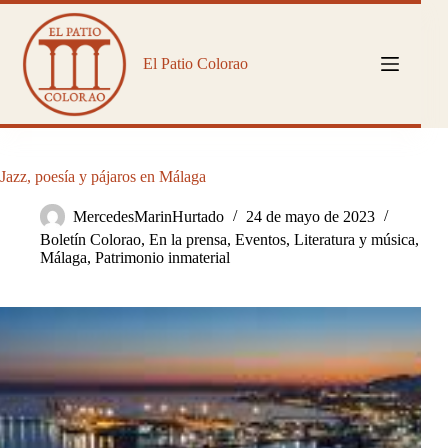
Saltar
al
contenido
El Patio Colorao
Jazz, poesía y pájaros en Málaga
MercedesMarinHurtado
24 de mayo de 2023
Boletín Colorao
,
En la prensa
,
Eventos
,
Literatura y música
,
Málaga
,
Patrimonio inmaterial