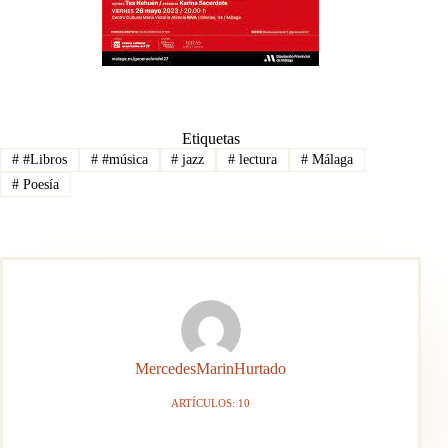
Etiquetas
#
#Libros
#
#música
#
jazz
#
lectura
#
Málaga
#
Poesía
MercedesMarinHurtado
ARTÍCULOS: 10