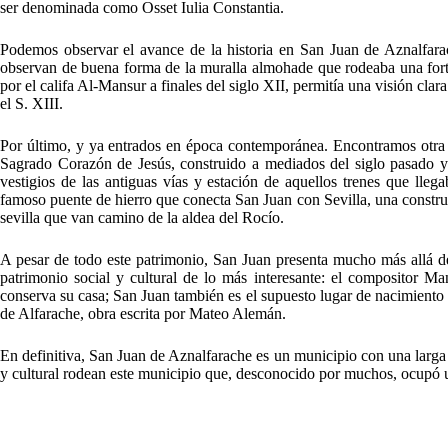
ser denominada como Osset Iulia Constantia.
Podemos observar el avance de la historia en San Juan de Aznalfarac
observan de buena forma de la muralla almohade que rodeaba una fortal
por el califa Al-Mansur a finales del siglo XII, permitía una visión cla
el S. XIII.
Por último, y ya entrados en época contemporánea. Encontramos otra 
Sagrado Corazón de Jesús, construido a mediados del siglo pasado y
vestigios de las antiguas vías y estación de aquellos trenes que llega
famoso puente de hierro que conecta San Juan con Sevilla, una construc
sevilla que van camino de la aldea del Rocío.
A pesar de todo este patrimonio, San Juan presenta mucho más allá de 
patrimonio social y cultural de lo más interesante: el compositor M
conserva su casa; San Juan también es el supuesto lugar de nacimiento 
de Alfarache, obra escrita por Mateo Alemán.
En definitiva, San Juan de Aznalfarache es un municipio con una larga 
y cultural rodean este municipio que, desconocido por muchos, ocupó un