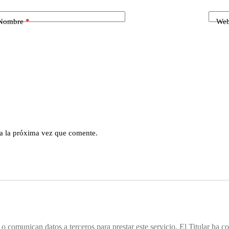
Nombre
*
We
a la próxima vez que comente.
 comunican datos a terceros para prestar este servicio. El Titular ha c