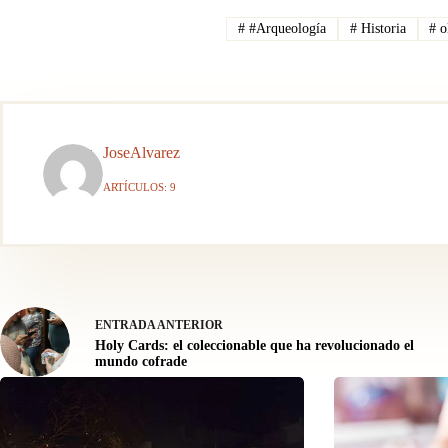
#
#Arqueología
#
Historia
#
o
JoseAlvarez
ARTÍCULOS: 9
ENTRADA
ANTERIOR
Holy Cards: el coleccionable que ha revolucionado el
mundo cofrade