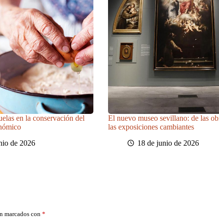
uelas en la conservación del
El nuevo museo sevillano: de las obr
onómico
las exposiciones cambiantes
nio de 2026
18 de junio de 2026
án marcados con
*