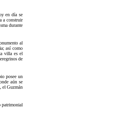
oy en día se
 a construir
misma durante
Monumento al
ia; así como
 villa es el
eregrinos de
pio posee un
donde aún se
la, el Guzmán
 patrimonial