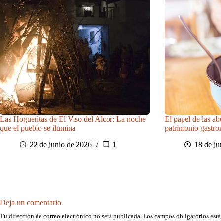
Las Hogueritas de El Viso del Alcor: La noche
El papel de las ab
que el pueblo se ilumina
patrimonio gastr
22 de junio de 2026
1
18 de ju
Deja un comentario
Tu dirección de correo electrónico no será publicada.
Los campos obligatorios est