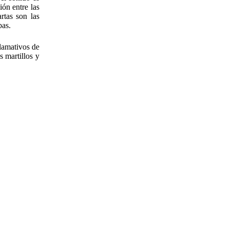
ón entre las
rtas son las
bas.
lamativos de
s martillos y