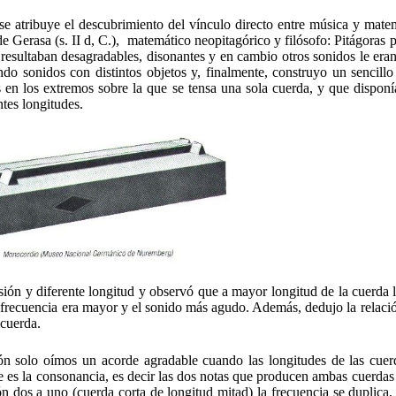
 se atribuye el descubrimiento del vínculo directo entre música y mate
 Gerasa (s. II d, C.), matemático neopitagórico y filósofo: Pitágoras 
resultaban desagradables, disonantes y en cambio otros sonidos le eran
o sonidos con distintos objetos y, finalmente, construyo un sencillo
 en los extremos sobre la que se tensa una sola cuerda, y que disponí
tes longitudes.
ión y diferente longitud y observó que a mayor longitud de la cuerda l
 frecuencia era mayor y el sonido más agudo. Además, dedujo la relació
 cuerda.
n solo oímos un acorde agradable cuando las longitudes de las cuer
 es la consonancia, es decir las dos notas que producen ambas cuerdas
ón dos a uno (cuerda corta de longitud mitad) la frecuencia se duplica,