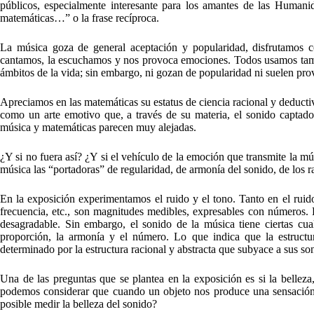
públicos, especialmente interesante para los amantes de las Humanid
matemáticas…” o la frase recíproca.
La música goza de general aceptación y popularidad, disfrutamos 
cantamos, la escuchamos y nos provoca emociones. Todos usamos tambi
ámbitos de la vida; sin embargo, ni gozan de popularidad ni suelen pr
Apreciamos en las matemáticas su estatus de ciencia racional y deductiv
como un arte emotivo que, a través de su materia, el sonido captado
música y matemáticas parecen muy alejadas.
¿Y si no fuera así? ¿Y si el vehículo de la emoción que transmite la mú
música las “portadoras” de regularidad, de armonía del sonido, de los 
En la exposición experimentamos el ruido y el tono. Tanto en el ruid
frecuencia, etc., son magnitudes medibles, expresables con números. E
desagradable. Sin embargo, el sonido de la música tiene ciertas cuali
proporción, la armonía y el número. Lo que indica que la estruct
determinado por la estructura racional y abstracta que subyace a sus so
Una de las preguntas que se plantea en la exposición es si la belleza
podemos considerar que cuando un objeto nos produce una sensación 
posible medir la belleza del sonido?