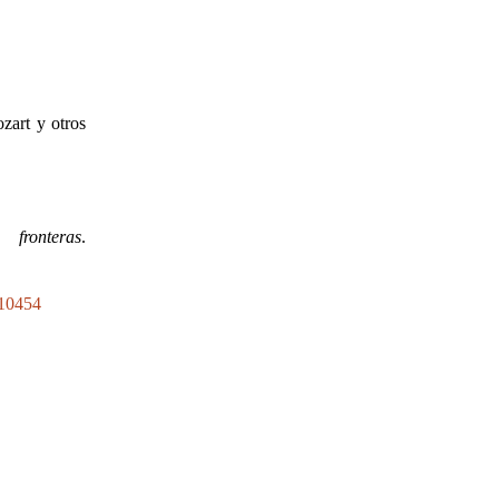
zart y otros
fronteras
.
810454