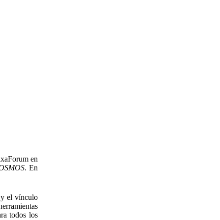
CaixaForum en
COSMOS
. En
 y el vínculo
herramientas
ra todos los