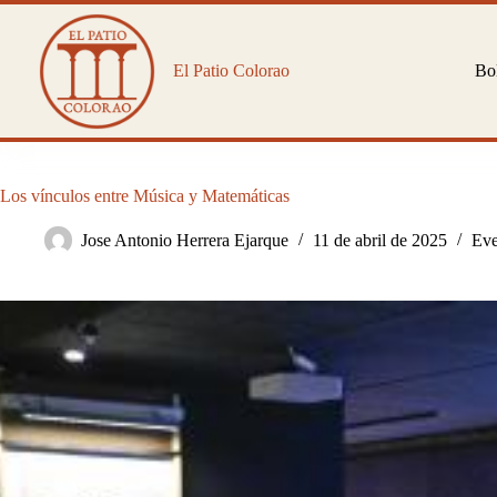
Saltar
al
contenido
El Patio Colorao
Bol
Los vínculos entre Música y Matemáticas
Jose Antonio Herrera Ejarque
11 de abril de 2025
Eve