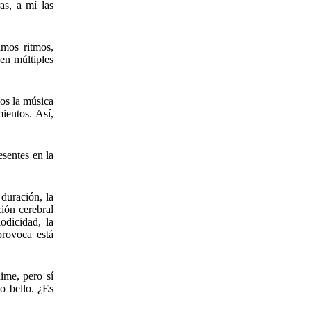
as, a mí las
imos ritmos,
en múltiples
mos la música
ientos. Así,
esentes en la
duración, la
ión cerebral
odicidad, la
provoca está
ime, pero sí
o bello. ¿Es