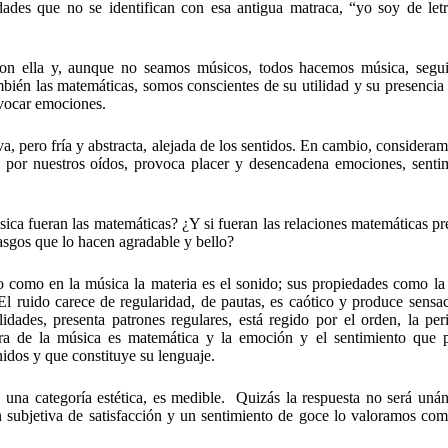
ades que no se identifican con esa antigua matraca, “yo soy de letr
con ella y, aunque no seamos músicos, todos hacemos música, segu
én las matemáticas, somos conscientes de su utilidad y su presencia 
ovocar emociones.
a, pero fría y abstracta, alejada de los sentidos. En cambio, considera
 por nuestros oídos, provoca placer y desencadena emociones, sentim
sica fueran las matemáticas? ¿Y si fueran las relaciones matemáticas pr
rasgos que lo hacen agradable y bello?
o como en la música la materia es el sonido; sus propiedades como la 
l ruido carece de regularidad, de pautas, es caótico y produce sensac
dades, presenta patrones regulares, está regido por el orden, la peri
ura de la música es matemática y la emoción y el sentimiento que 
nidos y que constituye su lenguaje.
, una categoría estética, es medible. Quizás la respuesta no será unán
subjetiva de satisfacción y un sentimiento de goce lo valoramos com