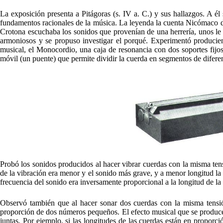
La exposición presenta a Pitágoras (s. IV a. C.) y sus hallazgos. A él
fundamentos racionales de la música. La leyenda la cuenta Nicómaco de
Crotona escuchaba los sonidos que provenían de una herrería, unos le 
armoniosos y se propuso investigar el porqué. Experimentó produciend
musical, el Monocordio, una caja de resonancia con dos soportes fijos
móvil (un puente) que permite dividir la cuerda en segmentos de diferen
Probó los sonidos producidos al hacer vibrar cuerdas con la misma tens
de la vibración era menor y el sonido más grave, y a menor longitud la
frecuencia del sonido era inversamente proporcional a la longitud de la
Observó también que al hacer sonar dos cuerdas con la misma tensió
proporción de dos números pequeños. El efecto musical que se produce
juntas. Por ejemplo, si las longitudes de las cuerdas están en proporci