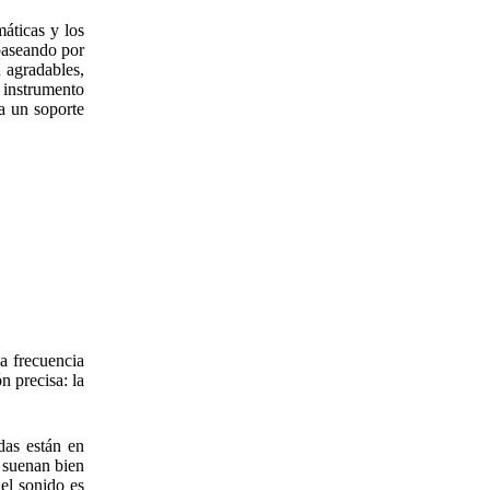
máticas y los
paseando por
 agradables,
 instrumento
a un soporte
a frecuencia
n precisa: la
das están en
 suenan bien
 el sonido es