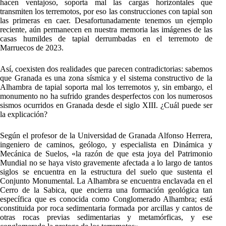
hacen ventajoso, soporta mal las cargas horizontales que
transmiten los terremotos, por eso las construcciones con tapial son
las primeras en caer. Desafortunadamente tenemos un ejemplo
reciente, aún permanecen en nuestra memoria las imágenes de las
casas humildes de tapial derrumbadas en el terremoto de
Marruecos de 2023.
Así, coexisten dos realidades que parecen contradictorias: sabemos
que Granada es una zona sísmica y el sistema constructivo de la
Alhambra de tapial soporta mal los terremotos y, sin embargo, el
monumento no ha sufrido grandes desperfectos con los numerosos
sismos ocurridos en Granada desde el siglo XIII. ¿Cuál puede ser
la explicación?
Según el profesor de la Universidad de Granada Alfonso Herrera,
ingeniero de caminos, geólogo, y especialista en Dinámica y
Mecánica de Suelos, «la razón de que esta joya del Patrimonio
Mundial no se haya visto gravemente afectada a lo largo de tantos
siglos se encuentra en la estructura del suelo que sustenta el
Conjunto Monumental. La Alhambra se encuentra enclavada en el
Cerro de la Sabica, que encierra una formación geológica tan
específica que es conocida como Conglomerado Alhambra; está
constituida por roca sedimentaria formada por arcillas y cantos de
otras rocas previas sedimentarias y metamórficas, y ese