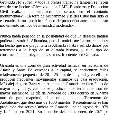
Granada Hoy
,
Ideal
y toda la prensa granadina también se hacen
eco de este hecho: «Efectivos de la UME, Bomberos y Protección
Civil realizan un simulacro de seísmo en el conjunto
monumental»; «La torre de Muhammad y la del Cubo han sido el
escenario de un ejercicio práctico de protección ante un supuesto
movimiento sísmico de intensidad moderada».
Nunca había pensado en la posibilidad de que un desastre natural
pudiera destruir la Alhambra, pero la noticia me ha sorprendido y
ha hecho que me pregunte si la Alhambra habrá sufrido daños por
terremotos a lo largo de su dilatada historia, y si el tipo de
construcción la protege de los sismos, frecuentes en Granada.
Granada es una zona de gran actividad sísmica; en las zonas de
Atarfe y Santa Fe, cercanas a la capital, se encuentran fallas
relativamente pequeñas de 20 a 25 km. de longitud y en ellas se
producen frecuentes movimientos sísmicos de baja graduación.
Más alejadas, en Baza y en Alhama de Granada, existen fallas de
mayor longitud y, cuando se producen, los terremotos son de
mayor intensidad. El día de Navidad de 1884 ocurrió en Alhama
uno de gran magnitud, el recordado como «Terremoto de
Andalucía», que dejó más de 1000 muertos. Recientemente se han
producido dos series sísmicas en Granada, una en agosto de 1979
y la última en 2021. En la noche del 26 de enero de 2021 se