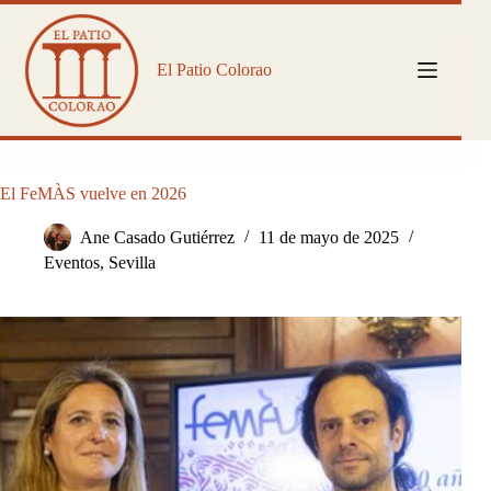
Saltar
al
contenido
El Patio Colorao
El FeMÀS vuelve en 2026
Ane Casado Gutiérrez
11 de mayo de 2025
Eventos
,
Sevilla