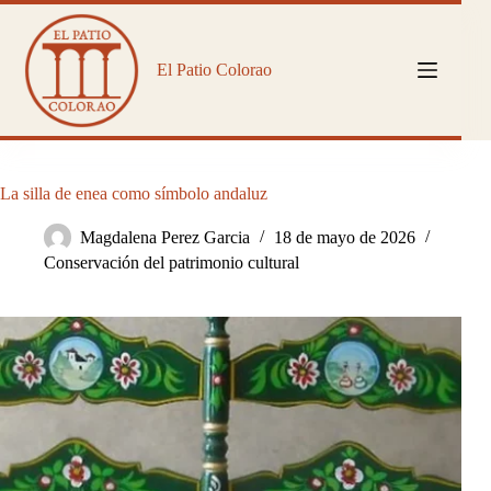
Saltar
al
contenido
El Patio Colorao
La silla de enea como símbolo andaluz
Magdalena Perez Garcia
18 de mayo de 2026
Conservación del patrimonio cultural