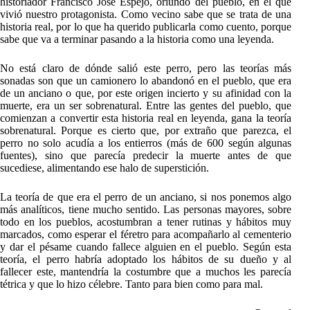
historiador Francisco José Espejo, oriundo del pueblo, en el que
vivió nuestro protagonista. Como vecino sabe que se trata de una
historia real, por lo que ha querido publicarla como cuento, porque
sabe que va a terminar pasando a la historia como una leyenda.
No está claro de dónde salió este perro, pero las teorías más
sonadas son que un camionero lo abandonó en el pueblo, que era
de un anciano o que, por este origen incierto y su afinidad con la
muerte, era un ser sobrenatural. Entre las gentes del pueblo, que
comienzan a convertir esta historia real en leyenda, gana la teoría
sobrenatural. Porque es cierto que, por extraño que parezca, el
perro no solo acudía a los entierros (más de 600 según algunas
fuentes), sino que parecía predecir la muerte antes de que
sucediese, alimentando ese halo de superstición.
La teoría de que era el perro de un anciano, si nos ponemos algo
más analíticos, tiene mucho sentido. Las personas mayores, sobre
todo en los pueblos, acostumbran a tener rutinas y hábitos muy
marcados, como esperar el féretro para acompañarlo al cementerio
y dar el pésame cuando fallece alguien en el pueblo. Según esta
teoría, el perro habría adoptado los hábitos de su dueño y al
fallecer este, mantendría la costumbre que a muchos les parecía
tétrica y que lo hizo célebre. Tanto para bien como para mal.