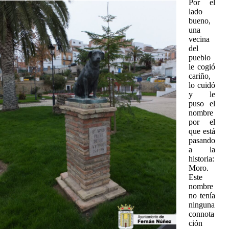
Por el
lado
bueno,
una
vecina
del
pueblo
le cogió
cariño,
lo cuidó
y le
puso el
nombre
por el
que está
pasando
a la
historia:
Moro.
Este
nombre
no tenía
ninguna
connota
ción