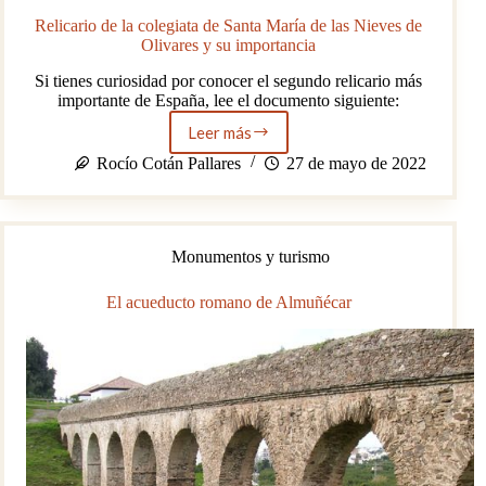
y
Gastronomía
Relicario de la colegiata de Santa María de las Nieves de
Olivares y su importancia
Si tienes curiosidad por conocer el segundo relicario más
importante de España, lee el documento siguiente:
Leer más
Relicario
de
Rocío Cotán Pallares
27 de mayo de 2022
la
colegiata
de
Santa
Monumentos y turismo
María
de
las
El acueducto romano de Almuñécar
Nieves
de
Olivares
y
su
importancia