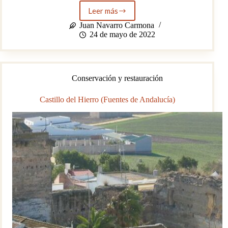
Leer más
El
museo
Juan Navarro Carmona
de
24 de mayo de 2022
Camarón
de
la
Isla
Conservación y restauración
en
San
Fernando
Castillo del Hierro (Fuentes de Andalucía)
(Cádiz)