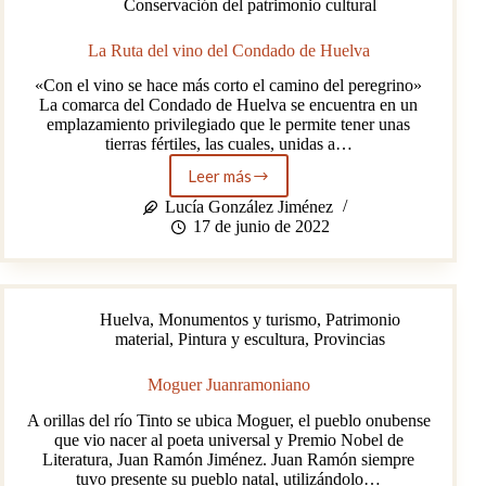
Conservación del patrimonio cultural
La Ruta del vino del Condado de Huelva
«Con el vino se hace más corto el camino del peregrino»
La comarca del Condado de Huelva se encuentra en un
emplazamiento privilegiado que le permite tener unas
tierras fértiles, las cuales, unidas a…
Leer más
La
Ruta
Lucía González Jiménez
del
17 de junio de 2022
vino
del
Condado
de
Huelva
,
Monumentos y turismo
,
Patrimonio
Huelva
material
,
Pintura y escultura
,
Provincias
Moguer Juanramoniano
A orillas del río Tinto se ubica Moguer, el pueblo onubense
que vio nacer al poeta universal y Premio Nobel de
Literatura, Juan Ramón Jiménez. Juan Ramón siempre
tuvo presente su pueblo natal, utilizándolo…