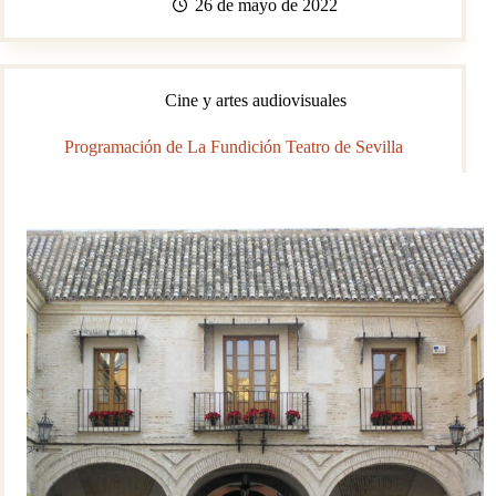
Teatro
26 de mayo de 2022
Lope
de
Vega
Cine y artes audiovisuales
Programación de La Fundición Teatro de Sevilla