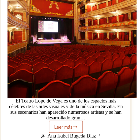
El Teatro Lope de Vega es uno de los espacios más
célebres de las artes visuales y de la música en Sevilla. En
sus escenarios han aparecido numerosos artistas y se han
desarrollado gran…
Leer más
Programación
del
Ana Isabel Bugeda Díaz