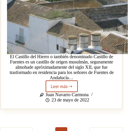
El Castillo del Hierro o también denominado Castillo de
Fuentes es un castillo de origen musulmán, seguramente
almohade apróximadamente del siglo XII, que fue
trasformado en residencia para los señores de Fuentes de
Andalucía…
Leer más
Castillo
del
Juan Navarro Carmona
Hierro
23 de mayo de 2022
(Fuentes
de
Andalucía)