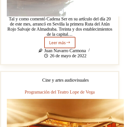
Tal y como comentó Cadena Ser en su artículo del día 20
de este mes, arrancó en Sevilla la primera Ruta del Atún
Rojo Salvaje de Almadraba. Treinta y dos establecimientos
de la capital…
Leer más
I
Ruta
Juan Navarro Carmona
de
26 de mayo de 2022
la
Tapa
del
Atún
Cine y artes audiovisuales
Rojo
Salvaje
de
Programación del Teatro Lope de Vega
Almadraba