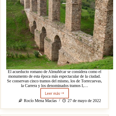
El acueducto romano de Almuñécar se considera como el
monumento de esta época más espectacular de la ciudad.
Se conservan cinco tramos del mismo, los de Torrecuevas,
la Carrera y los denominados tramos I,…
Leer más
El
acueducto
Rocío Mena Macías
27 de mayo de 2022
romano
de
Almuñécar