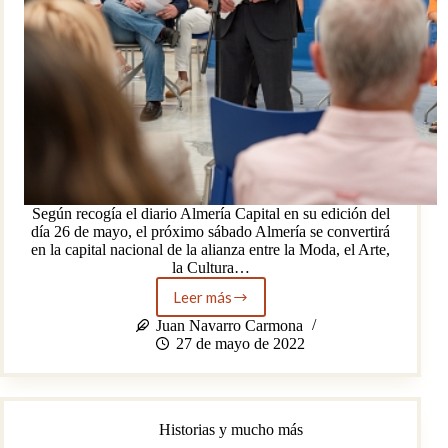
Según recogía el diario Almería Capital en su edición del
día 26 de mayo, el próximo sábado Almería se convertirá
en la capital nacional de la alianza entre la Moda, el Arte,
la Cultura…
Leer más
Almería
MAC,
Juan Navarro Carmona
una
27 de mayo de 2022
mezcla
de
Moda,
Arte,
Historias y mucho más
Cultura