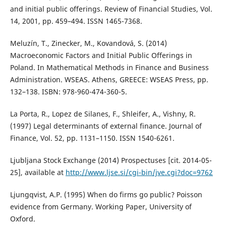
and initial public offerings. Review of Financial Studies, Vol.
14, 2001, pp. 459–494. ISSN 1465-7368.
Meluzín, T., Zinecker, M., Kovandová, S. (2014)
Macroeconomic Factors and Initial Public Offerings in
Poland. In Mathematical Methods in Finance and Business
Administration. WSEAS. Athens, GREECE: WSEAS Press, pp.
132–138. ISBN: 978-960-474-360-5.
La Porta, R., Lopez de Silanes, F., Shleifer, A., Vishny, R.
(1997) Legal determinants of external finance. Journal of
Finance, Vol. 52, pp. 1131–1150. ISSN 1540-6261.
Ljubljana Stock Exchange (2014) Prospectuses [cit. 2014-05-
25], available at
http://www.ljse.si/cgi-bin/jve.cgi?doc=9762
Ljungqvist, A.P. (1995) When do firms go public? Poisson
evidence from Germany. Working Paper, University of
Oxford.