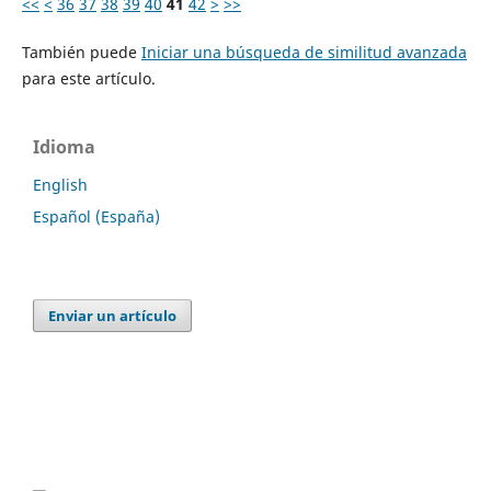
<<
<
36
37
38
39
40
41
42
>
>>
También puede
Iniciar una búsqueda de similitud avanzada
para este artículo.
Idioma
English
Español (España)
Enviar un artículo