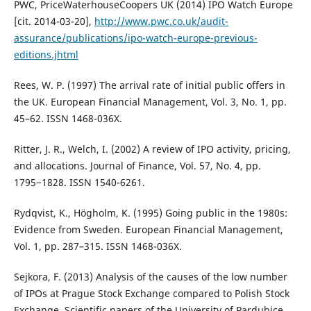
PWC, PriceWaterhouseCoopers UK (2014) IPO Watch Europe
[cit. 2014-03-20],
http://www.pwc.co.uk/audit-
assurance/publications/ipo-watch-europe-previous-
editions.jhtml
Rees, W. P. (1997) The arrival rate of initial public offers in
the UK. European Financial Management, Vol. 3, No. 1, pp.
45–62. ISSN 1468-036X.
Ritter, J. R., Welch, I. (2002) A review of IPO activity, pricing,
and allocations. Journal of Finance, Vol. 57, No. 4, pp.
1795−1828. ISSN 1540-6261.
Rydqvist, K., Högholm, K. (1995) Going public in the 1980s:
Evidence from Sweden. European Financial Management,
Vol. 1, pp. 287–315. ISSN 1468-036X.
Sejkora, F. (2013) Analysis of the causes of the low number
of IPOs at Prague Stock Exchange compared to Polish Stock
Exchange. Scientific papers of the University of Pardubice