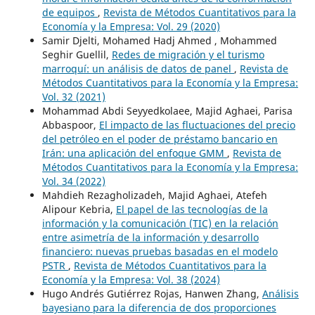
de equipos
,
Revista de Métodos Cuantitativos para la
Economía y la Empresa: Vol. 29 (2020)
Samir Djelti, Mohamed Hadj Ahmed , Mohammed
Seghir Guellil,
Redes de migración y el turismo
marroquí: un análisis de datos de panel
,
Revista de
Métodos Cuantitativos para la Economía y la Empresa:
Vol. 32 (2021)
Mohammad Abdi Seyyedkolaee, Majid Aghaei, Parisa
Abbaspoor,
El impacto de las fluctuaciones del precio
del petróleo en el poder de préstamo bancario en
Irán: una aplicación del enfoque GMM
,
Revista de
Métodos Cuantitativos para la Economía y la Empresa:
Vol. 34 (2022)
Mahdieh Rezagholizadeh, Majid Aghaei, Atefeh
Alipour Kebria,
El papel de las tecnologías de la
información y la comunicación (TIC) en la relación
entre asimetría de la información y desarrollo
financiero: nuevas pruebas basadas en el modelo
PSTR
,
Revista de Métodos Cuantitativos para la
Economía y la Empresa: Vol. 38 (2024)
Hugo Andrés Gutiérrez Rojas, Hanwen Zhang,
Análisis
bayesiano para la diferencia de dos proporciones