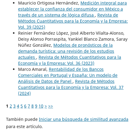
Mauricio Ortigosa Hernández,
Medición integral para
establecer la confianza del consumidor en México a
través de un sistema de lógica difusa
,
Revista de
Métodos Cuantitativos para la Economía y la Empresa:
Vol. 39 (2025)
Reinier Fernàndez Lòpez, José Alberto Vilalta-Alonso,
Deisy Alonso Porraspita, Yankiel Blanco Zamora, Saray
Núñez González,
Modelos de pronósticos de la
demanda turística: una revisión de los estudios
actuales
,
Revista de Métodos Cuantitativos para la
Economía y la Empresa: Vol. 36 (2023)
Marco Amaral,
Rentabilidad de los Bancos
Comerciales en Portugal y España: Un modelo de
Análisis de Datos de Panel
,
Revista de Métodos
Cuantitativos para la Economía y la Empresa: Vol. 37
(2024)
1
2
3
4
5
6
7
8
9
10
>
>>
También puede
Iniciar una búsqueda de similitud avanzada
para este artículo.