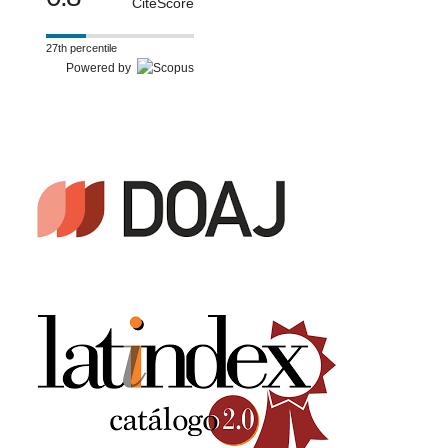
CiteScore
27th percentile
Powered by