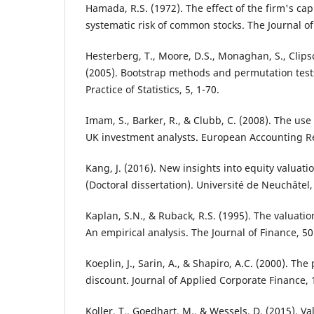
Hamada, R.S. (1972). The effect of the firm's cap
systematic risk of common stocks. The Journal of
Hesterberg, T., Moore, D.S., Monaghan, S., Clipso
(2005). Bootstrap methods and permutation tests
Practice of Statistics, 5, 1-70.
Imam, S., Barker, R., & Clubb, C. (2008). The use
UK investment analysts. European Accounting Re
Kang, J. (2016). New insights into equity valuati
(Doctoral dissertation). Université de Neuchâtel
Kaplan, S.N., & Ruback, R.S. (1995). The valuatio
An empirical analysis. The Journal of Finance, 50
Koeplin, J., Sarin, A., & Shapiro, A.C. (2000). Th
discount. Journal of Applied Corporate Finance, 
Koller, T., Goedhart, M., & Wessels, D. (2015). 