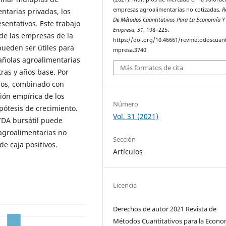
empresas agroalimentarias no cotizadas.
R
ntarias privadas, los
De Métodos Cuantitativos Para La Economía Y
sentativos. Este trabajo
Empresa
,
31
, 198–225.
 de las empresas de la
https://doi.org/10.46661/revmetodoscuan
pueden ser útiles para
mpresa.3740
añolas agroalimentarias
Más formatos de cita
ras y años base. Por
dos, combinado con
ión empírica de los
Número
pótesis de crecimiento.
Vol. 31 (2021)
TDA bursátil puede
 agroalimentarias no
Sección
e caja positivos.
Artículos
Licencia
Derechos de autor 2021 Revista de
Métodos Cuantitativos para la Econo