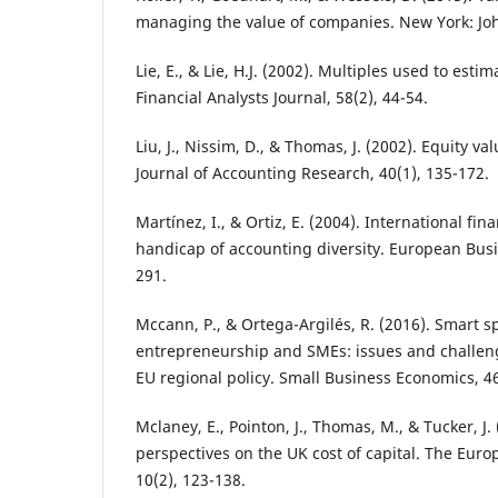
managing the value of companies. New York: Jo
Lie, E., & Lie, H.J. (2002). Multiples used to esti
Financial Analysts Journal, 58(2), 44-54.
Liu, J., Nissim, D., & Thomas, J. (2002). Equity va
Journal of Accounting Research, 40(1), 135-172.
Martínez, I., & Ortiz, E. (2004). International fin
handicap of accounting diversity. European Busi
291.
Mccann, P., & Ortega-Argilés, R. (2016). Smart sp
entrepreneurship and SMEs: issues and challeng
EU regional policy. Small Business Economics, 46
Mclaney, E., Pointon, J., Thomas, M., & Tucker, J. 
perspectives on the UK cost of capital. The Euro
10(2), 123-138.