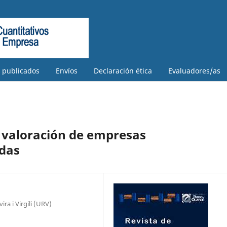
s publicados
Envíos
Declaración ética
Evaluadores/as
 valoración de empresas
adas
a i Virgili (URV)