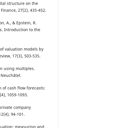
ital structure on the
 Finance, 27(2), 435-452.
n, A., & Epstein, R.
. Introduction to the
 of valuation models by
view, 17(3), 503-535.
on using multiples.
, Neuchâtel.
n of cash flow forecasts:
(4), 1059-1093.
e private company
12(4), 94-101.
Valuation: measuring and