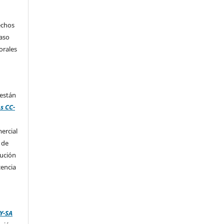
echos
caso
orales
 están
s CC-
ercial
 de
bución
cencia
Y-SA