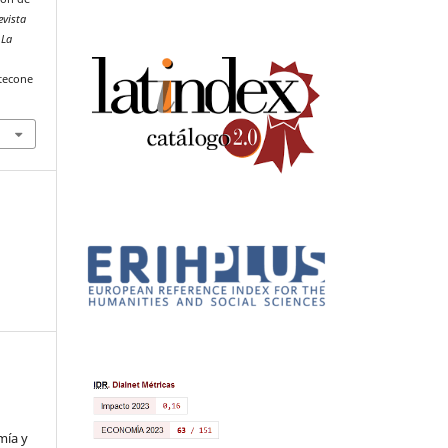
evista
 La
tecone
mía y