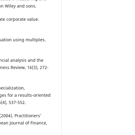
hn Wiley and sons.
mate corporate value.
luation using multiples.
ancial analysis and the
ness Review, 16(3), 272-
ecialization,
es for a results-oriented
(4), 537-552.
(2004). Practitioners'
pean Journal of Finance,