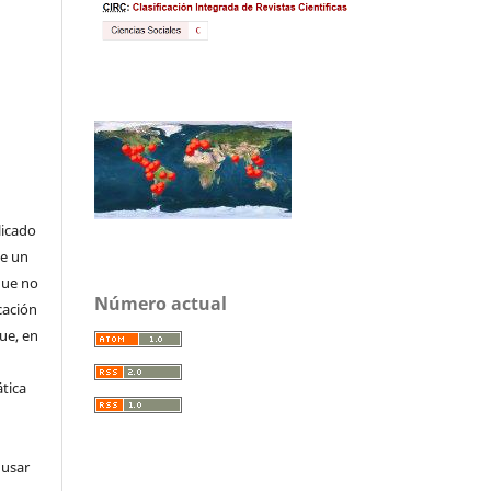
licado
de un
que no
Número actual
cación
que, en
tica
 usar