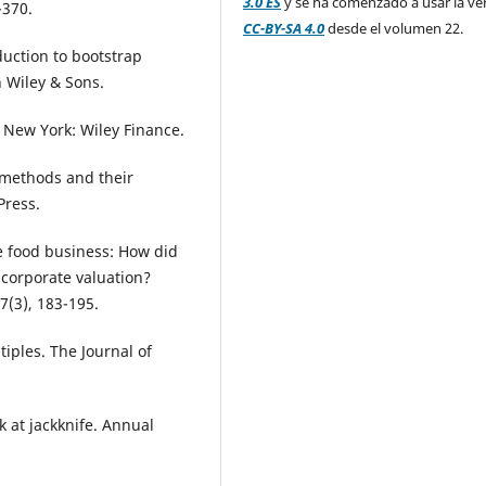
3.0 ES
y se ha comenzado a usar la ve
-370.
CC-BY-SA 4.0
desde el volumen 22.
duction to bootstrap
n Wiley & Sons.
New York: Wiley Finance.
p methods and their
Press.
he food business: How did
corporate valuation?
7(3), 183-195.
tiples. The Journal of
k at jackknife. Annual