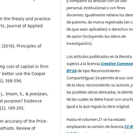
y compartir su artículo con un uso
personal, institucional o con fines
docentes; igualmente retiene los der
en the theory and practice
de patente, de marca registrada (en 
ts. Journal of Applied
de que sean aplicables) o derechos m
de autor (incluyendo los datos de
investigación).
. (2016). Principles of
Los artículos publicados en la Revista
sujetos a la licencia
Creative Common
ng cost of capital in firm
BY-SA
de tipo Reconocimiento-
r better use the Cooper
CompartirIgual. Se permite el uso com
6), 568-594.
de la obra, reconociendo su autoría, y
las posibles obras derivadas, la distri
 J., Imam, S., & Jeanjean,
de las cuales se debe hacer con una li
hat purpose? Evidence
igual a la que regula la obra original.
(2), 189-205.
Hasta el volumen 21 se ha estado
n accuracy of the Price-
empleando la versión de licencia
CC-B
ethods. Review of