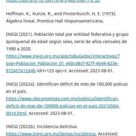
https://doi.org/10.1007/978-3-662-05611-0_22
Hoffman, K., Kunze, R., and Finsterbusch, H. E. (1973).
Álgebra lineal. Prentice-Hall Hispanoamericana.
INEGI (2021). Población total por entidad federativa y grupo
quinquenal de edad según sexo, serie de años censales de
1990 a 2020.
https://www.inegi.org.mx/app/tabulados/interactivos/?
pxq=Poblacion_Poblacion_01_e60cd8cf-927f-4b94-823e-
972457a12d4b
idrt=123 opc=t. Accessed: 2023-08-01.
INEGI (2022a). Identifican déficit de más de 100,000 policas
en el país.
https://www.eleconomista.com.mx/politica/Identifican-
deficit-de-mas-de-100000-policias-en-el-pais-20210504-
0014.html
. Accessed: 2023-08-01.
INEGI (2022b). Incidencia delictiva.
https://www.inegi.org.mx/temas/incidencia
. Accessed: