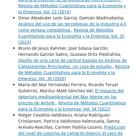
Revista de Métodos Cuantitativos para la Economía y
la Empresa: Vol. 22 (2016)
Omar Alexánder León García, Damián Madinabeitia,
Análisis del uso de las tecnologías de la industria 4.0
como ventaja competitiva
,
Revista de Métodos
Cuantitativos para la Economía y la Empresa: Vol. 35
(2023)
Bruno de Jesús Rahmer, José Solana Garzón,
Hernando Garzón Saénz, Gustavo Ortiz Piedrahita,
Diseño de una carta de control basada en Análisis de
Componentes Principales. Un caso de estudio
,
Revista
de Métodos Cuantitativos para la Economía y la
Empresa: Vol. 30 (2020)
María del Mar Fernández Ferrero, Ricardo Teruel
Gutiérrez, Mariluz Maté Sánchez-Val,
El impacto del
deterioro medioambiental del Mar Menor en los
precios de Airbnb
,
Revista de Métodos Cuantitativos
para la Economía y la Empresa: Vol. 34 (2022)
Holger Cevallos-Valdiviezo, Ariana Rodríguez-
Cristiansen, Patricia Valdiviezo-Valenzuela, Danny
Arévalo-Avecillas, Carmen Padilla-Lozano,
Predicción
del nivel de cosecha de camarón blanco: el caso de