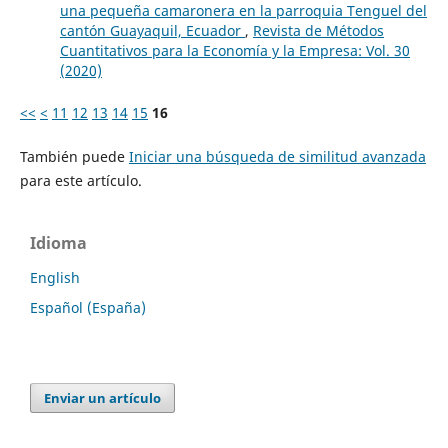
una pequeña camaronera en la parroquia Tenguel del
cantón Guayaquil, Ecuador
,
Revista de Métodos
Cuantitativos para la Economía y la Empresa: Vol. 30
(2020)
<<
<
11
12
13
14
15
16
También puede
Iniciar una búsqueda de similitud avanzada
para este artículo.
Idioma
English
Español (España)
Enviar un artículo