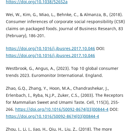
https://doi.org/10.1038/526S2a
Wei, W., Kim, G., Miao, L., Behnke, C., & Almanza, B., (2018).
Consumer inferences of corporate social responsibility (CSR)
claims on packaged foods. Journal of Business Research, 83
(February), 186-201.
https://doi.org/10.1016/j.jbusres.2017.10.046
DOI:
https://doi.org/10.1016/j.jbusres.2017.10.046
Westbrook, G., Angus, A., (2023). Top 10 global consumer
trends 2023. Euromonitor International. England.
Zhao, G.Q., Zhang, Y., Hoon, M.A., Chandrashekar, J.,
Erlenbach, I., Ryba, N.J.P., Zuker, C.S., (2003). The Receptors
for Mammalian Sweet and Umami Taste. Cell, 115(3), 255-
266.
https://doi.org/10.1016/S0092-8674(03)00844-4
DOI:
https://doi.org/10.1016/S0092-8674(03)00844-4
Zhou, J., Li, J., Jiao, H., Qiu, H., Liu, Z., (2018). The more