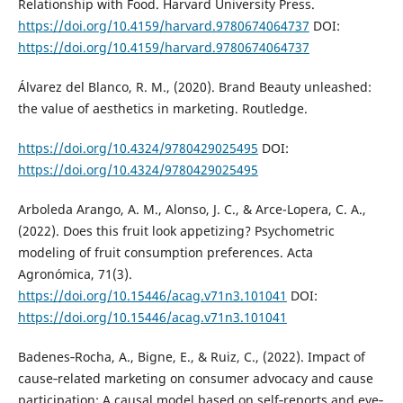
Relationship with Food. Harvard University Press.
https://doi.org/10.4159/harvard.9780674064737
DOI:
https://doi.org/10.4159/harvard.9780674064737
Álvarez del Blanco, R. M., (2020). Brand Beauty unleashed:
the value of aesthetics in marketing. Routledge.
https://doi.org/10.4324/9780429025495
DOI:
https://doi.org/10.4324/9780429025495
Arboleda Arango, A. M., Alonso, J. C., & Arce-Lopera, C. A.,
(2022). Does this fruit look appetizing? Psychometric
modeling of fruit consumption preferences. Acta
Agronómica, 71(3).
https://doi.org/10.15446/acag.v71n3.101041
DOI:
https://doi.org/10.15446/acag.v71n3.101041
Badenes‐Rocha, A., Bigne, E., & Ruiz, C., (2022). Impact of
cause‐related marketing on consumer advocacy and cause
participation: A causal model based on self‐reports and eye‐