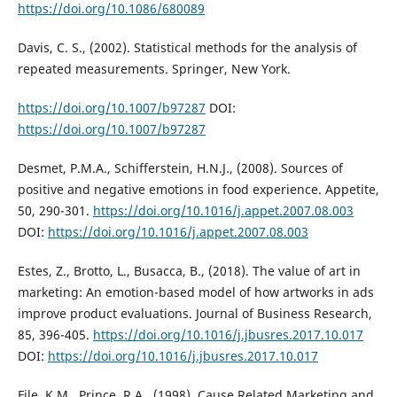
https://doi.org/10.1086/680089
Davis, C. S., (2002). Statistical methods for the analysis of
repeated measurements. Springer, New York.
https://doi.org/10.1007/b97287
DOI:
https://doi.org/10.1007/b97287
Desmet, P.M.A., Schifferstein, H.N.J., (2008). Sources of
positive and negative emotions in food experience. Appetite,
50, 290-301.
https://doi.org/10.1016/j.appet.2007.08.003
DOI:
https://doi.org/10.1016/j.appet.2007.08.003
Estes, Z., Brotto, L., Busacca, B., (2018). The value of art in
marketing: An emotion-based model of how artworks in ads
improve product evaluations. Journal of Business Research,
85, 396-405.
https://doi.org/10.1016/j.jbusres.2017.10.017
DOI:
https://doi.org/10.1016/j.jbusres.2017.10.017
File, K.M., Prince, R.A., (1998). Cause Related Marketing and