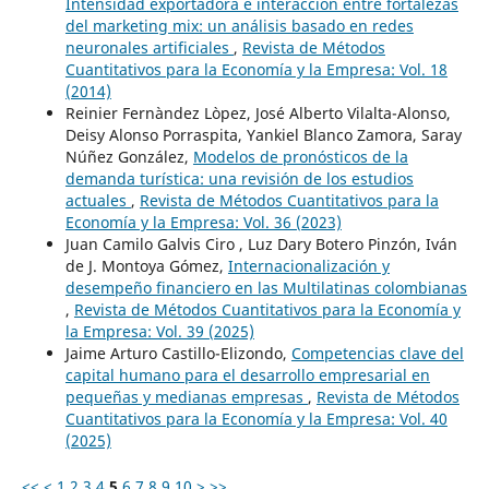
Intensidad exportadora e interacción entre fortalezas
del marketing mix: un análisis basado en redes
neuronales artificiales
,
Revista de Métodos
Cuantitativos para la Economía y la Empresa: Vol. 18
(2014)
Reinier Fernàndez Lòpez, José Alberto Vilalta-Alonso,
Deisy Alonso Porraspita, Yankiel Blanco Zamora, Saray
Núñez González,
Modelos de pronósticos de la
demanda turística: una revisión de los estudios
actuales
,
Revista de Métodos Cuantitativos para la
Economía y la Empresa: Vol. 36 (2023)
Juan Camilo Galvis Ciro , Luz Dary Botero Pinzón, Iván
de J. Montoya Gómez,
Internacionalización y
desempeño financiero en las Multilatinas colombianas
,
Revista de Métodos Cuantitativos para la Economía y
la Empresa: Vol. 39 (2025)
Jaime Arturo Castillo-Elizondo,
Competencias clave del
capital humano para el desarrollo empresarial en
pequeñas y medianas empresas
,
Revista de Métodos
Cuantitativos para la Economía y la Empresa: Vol. 40
(2025)
<<
<
1
2
3
4
5
6
7
8
9
10
>
>>