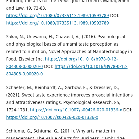
Funding the arts for the 1990s. Journal of Arts Management
and Law, 19, 73-83.
https://doi.org/10.1080/07335113.1989.10593789
DOI:
https://doi.org/10.1080/07335113.1989.10593789
Sakai, N., Uneyama, H., Chavasit, V., (2016). Psychological
and physiological bases of umami taste perception as
related to nutrition, Novel Approaches of Nanotechnology in
Food. Elsevier Inc.
https://doi.org/10.1016/b978-0-12-
804308-0.00020-0
DOI:
https://doi.org/10.1016/B978-0-12-
804308-0.00020-0
Schaefer, M., Reinhardt, A., Garbow, E., & Dressler, D.,
(2021). Sweet taste experience improves prosocial intentions
and attractiveness ratings. Psychological Research, 85,
1724-1731.
https://doi.org/10.1007/s00426-020-01336-x
DOI:
https://doi.org/10.1007/s00426-020-01336-x
Schiuma, G., Schiuma, G., (2011). Why arts matter in
management, The Value of Arts for Business. Cambridge