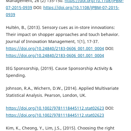
Management, 26 (2) 135-150.
https://doi.org/10.1108/JPBM-
07-2015-0939
DOI:
https://doi.org/10.1108/JPBM-07-2015-
0939
Hultén, B., (2013). Sensory cues as in-store innovations:
Their impact on shopper approaches and touch behavior.
Journal of Innovation Management, 1(1), 17-37.
https://doi.org/10.24840/2183-0606_001.001_0004
DOI:
https://doi.org/10.24840/2183-0606_001.001_0004
IEG Sponsorship, (2019). Cause Sponsorship Activity &
Spending.
Johnson, R.A., Wichern, D.W., (2014). Applied Multivariate
Statistical Analysis. Pearson, London, UK.
https://doi.org/10.1002/9781118445112.stat02623
DOI:
https://doi.org/10.1002/9781118445112.stat02623
Kim, K., Cheong, Y., Lim, J.S., (2015). Choosing the right