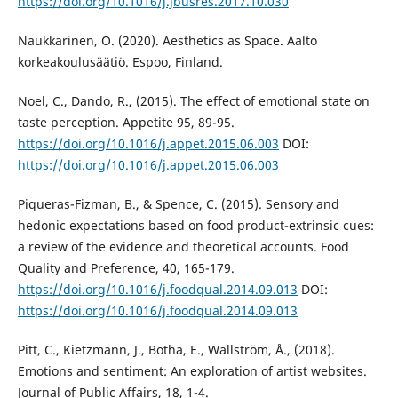
https://doi.org/10.1016/j.jbusres.2017.10.030
Naukkarinen, O. (2020). Aesthetics as Space. Aalto
korkeakoulusäätiö. Espoo, Finland.
Noel, C., Dando, R., (2015). The effect of emotional state on
taste perception. Appetite 95, 89-95.
https://doi.org/10.1016/j.appet.2015.06.003
DOI:
https://doi.org/10.1016/j.appet.2015.06.003
Piqueras-Fizman, B., & Spence, C. (2015). Sensory and
hedonic expectations based on food product-extrinsic cues:
a review of the evidence and theoretical accounts. Food
Quality and Preference, 40, 165-179.
https://doi.org/10.1016/j.foodqual.2014.09.013
DOI:
https://doi.org/10.1016/j.foodqual.2014.09.013
Pitt, C., Kietzmann, J., Botha, E., Wallström, Å., (2018).
Emotions and sentiment: An exploration of artist websites.
Journal of Public Affairs, 18, 1-4.