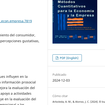
t.econ.empresa.7819
iento del consumidor,
 percepciones gustativas,
PDF (English)
Publicado
es influyen en la
2024-12-03
a información prosocial
ejora la evaluación del
l apoyo a actividades
Cómo citar
ye en la evaluación del
Arboleda, A. M., & Alonso, J. C. (2024). El b
 emocional a los