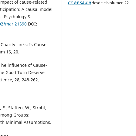
 Impact of cause‐related
CC-BY-SA 4.0
desde el volumen 22.
icipation: A causal model
s. Psychology &
002/mar.21590
DOI:
-Charity Links: Is Cause
um 16, 20.
. The influence of Cause-
ne Good Turn Deserve
ience, 28, 248-262.
 F., Staffen, W., Strobl,
s Among Groups:
ith Minimal Assumptions.