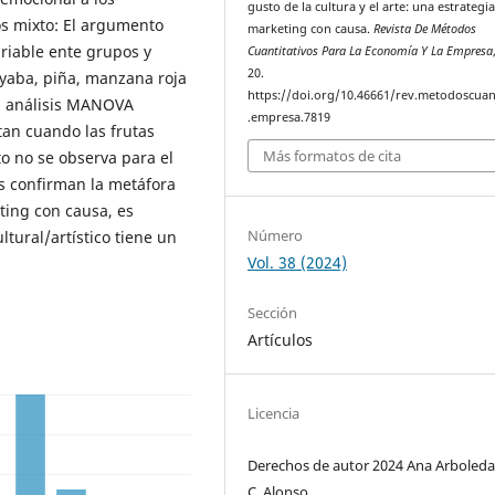
gusto de la cultura y el arte: una estrategi
s mixto: El argumento
marketing con causa.
Revista De Métodos
ariable ente grupos y
Cuantitativos Para La Economía Y La Empresa
20.
gayaba, piña, manzana roja
https://doi.org/10.46661/rev.metodoscuan
un análisis MANOVA
.empresa.7819
an cuando las frutas
Más formatos de cita
to no se observa para el
os confirman la metáfora
ting con causa, es
Número
ltural/artístico tiene un
Vol. 38 (2024)
Sección
Artículos
Licencia
Derechos de autor 2024 Ana Arboleda,
C. Alonso