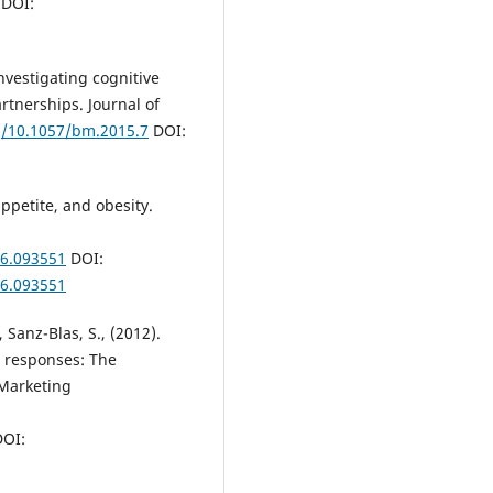
DOI:
Investigating cognitive
tnerships. Journal of
rg/10.1057/bm.2015.7
DOI:
appetite, and obesity.
06.093551
DOI:
06.093551
 Sanz-Blas, S., (2012).
 responses: The
 Marketing
OI: