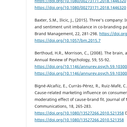
https://doi.org/10.1080/00273171.2018.1446320
https://doi.org/10.1080/00273171.2018.1446320
Baxter, S.M., Ilicic, J., (2015). Three's company: 
and sentiment unit imbalance in co-branding par
Brand Management, 22, 281-298.
https://doi.o
https://doi.org/10.1057/bm.2015.7
Berthoud, H.R., Morrison, C., (2008). The brain, 
Annual Review of Psychology, 59, 55-92.
https://doi.org/10.1146/annurev.psych.59.1030
https://doi.org/10.1146/annurev.psych.59.1030
Bigné-Alcañiz, E., Currás-Pérez, R., Ruiz-Mafé, C.,
Cause-related marketing influence on consumer
moderating effect of cause-brand fit. Journal of
Communications, 18, 265-283.
https://doi.org/10.1080/13527266.2010.521358
D
https://doi.org/10.1080/13527266.2010.521358