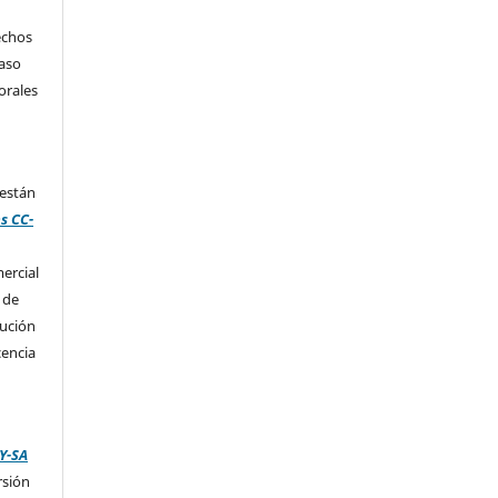
echos
caso
orales
 están
s CC-
ercial
 de
bución
cencia
Y-SA
rsión