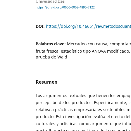
Universidad Icesi
https://orcid.org/0000-0003-4890-7122
DOI:
https://doi.org/10.46661/rev.metodoscuan
Palabras clave:
Mercadeo con causa, comportam
fruta fresca, estadístico tipo ANOVA modificado,
prueba de Wald
Resumen
Los argumentos textuales que tienen los empaqu
percepción de los productos. Específicamente, l
relativa a prácticas empresariales sostenibles m
producto. Esta investigación evalúa el efecto de
culturales y artísticas como argumento que influ
gusto. El gusto es una metáfora de la respuesta