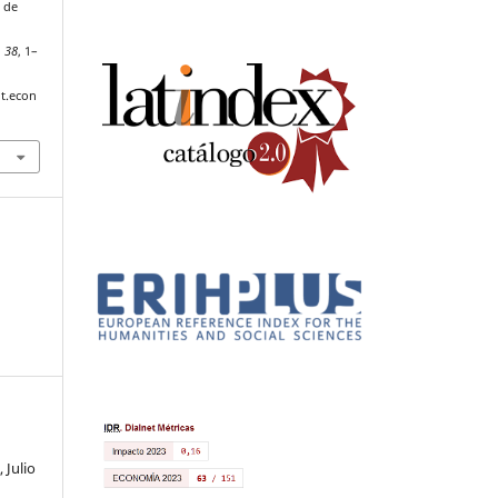
a de
,
38
, 1–
t.econ
 Julio