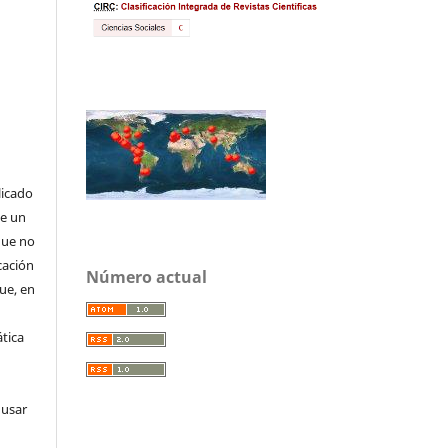
licado
de un
que no
cación
Número actual
que, en
tica
 usar