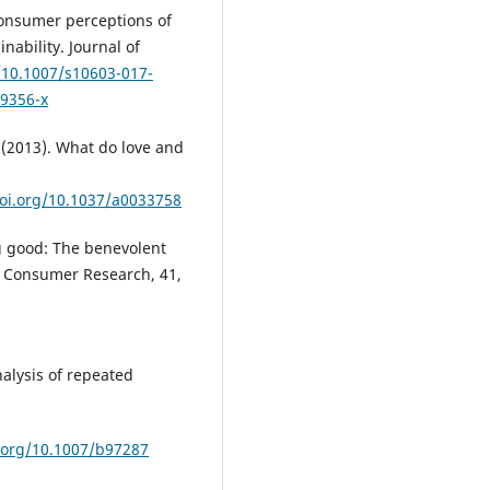
. Consumer perceptions of
nability. Journal of
g/10.1007/s10603-017-
-9356-x
, (2013). What do love and
doi.org/10.1037/a0033758
ng good: The benevolent
of Consumer Research, 41,
analysis of repeated
i.org/10.1007/b97287