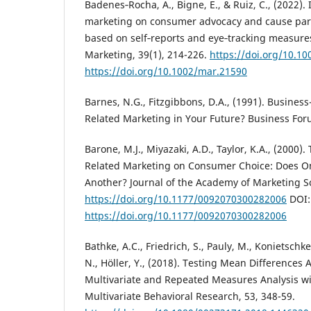
Badenes‐Rocha, A., Bigne, E., & Ruiz, C., (2022).
marketing on consumer advocacy and cause part
based on self‐reports and eye‐tracking measure
Marketing, 39(1), 214-226.
https://doi.org/10.1
https://doi.org/10.1002/mar.21590
Barnes, N.G., Fitzgibbons, D.A., (1991). Business
Related Marketing in Your Future? Business For
Barone, M.J., Miyazaki, A.D., Taylor, K.A., (2000)
Related Marketing on Consumer Choice: Does O
Another? Journal of the Academy of Marketing Sc
https://doi.org/10.1177/0092070300282006
DOI:
https://doi.org/10.1177/0092070300282006
Bathke, A.C., Friedrich, S., Pauly, M., Konietschke,
N., Höller, Y., (2018). Testing Mean Difference
Multivariate and Repeated Measures Analysis w
Multivariate Behavioral Research, 53, 348-59.