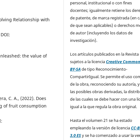
personal, institucional o con fines
docentes; igualmente retiene los der
de patente, de marca registrada (en 
olving Relationship with
de que sean aplicables) o derechos m
de autor (incluyendo los datos de
DOI:
investigación).
Los artículos publicados en la Revista
unleashed: the value of
sujetos a la licencia
Creative Common
BY-SA
de tipo Reconocimiento-
CompartirIgual. Se permite el uso com
de la obra, reconociendo su autoría, y
las posibles obras derivadas, la distri
ra, C. A., (2022). Does
de las cuales se debe hacer con una li
g of fruit consumption
igual a la que regula la obra original.
Hasta el volumen 21 se ha estado
:
empleando la versión de licencia
CC-B
3.0 ES
y se ha comenzado a usar la ve