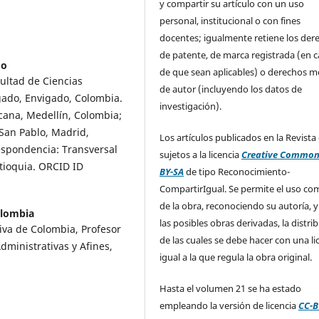
y compartir su artículo con un uso
personal, institucional o con fines
docentes; igualmente retiene los der
de patente, de marca registrada (en 
do
de que sean aplicables) o derechos m
ultad de Ciencias
de autor (incluyendo los datos de
igado, Envigado, Colombia.
investigación).
ana, Medellín, Colombia;
San Pablo, Madrid,
Los artículos publicados en la Revista
espondencia: Transversal
sujetos a la licencia
Creative Common
ntioquia. ORCID ID
BY-SA
de tipo Reconocimiento-
CompartirIgual. Se permite el uso com
de la obra, reconociendo su autoría, y
olombia
las posibles obras derivadas, la distri
iva de Colombia, Profesor
de las cuales se debe hacer con una li
dministrativas y Afines,
igual a la que regula la obra original.
Hasta el volumen 21 se ha estado
empleando la versión de licencia
CC-B