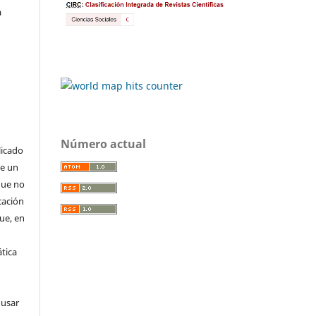
a
Número actual
licado
de un
que no
cación
que, en
tica
 usar