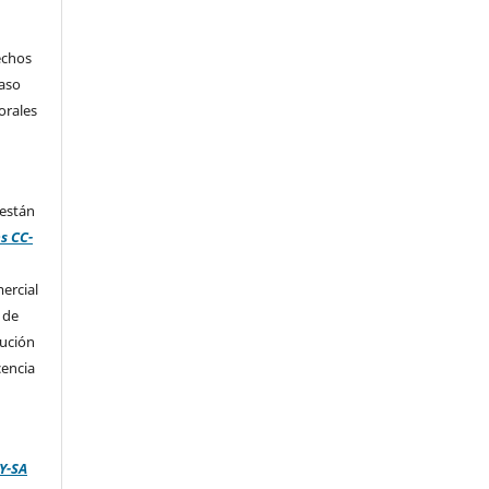
echos
caso
orales
 están
s CC-
ercial
 de
bución
cencia
Y-SA