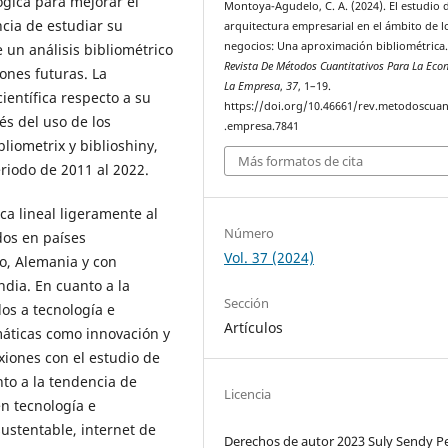
ógica para mejorar el
Montoya-Agudelo, C. A. (2024). El estudio d
cia de estudiar su
arquitectura empresarial en el ámbito de l
negocios: Una aproximación bibliométrica
e un análisis bibliométrico
Revista De Métodos Cuantitativos Para La Eco
ones futuras. La
La Empresa
,
37
, 1–19.
ientífica respecto a su
https://doi.org/10.46661/rev.metodoscuan
és del uso de los
.empresa.7841
liometrix y biblioshiny,
Más formatos de cita
eriodo de 2011 al 2022.
ca lineal ligeramente al
Número
dos en países
Vol. 37 (2024)
o, Alemania y con
dia. En cuanto a la
Sección
dos a tecnología e
Artículos
áticas como innovación y
iones con el estudio de
nto a la tendencia de
Licencia
en tecnología e
ustentable, internet de
Derechos de autor 2023 Suly Sendy P