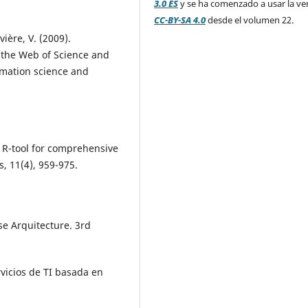
3.0 ES
y se ha comenzado a usar la ve
CC-BY-SA 4.0
desde el volumen 22.
vière, V. (2009).
 the Web of Science and
rmation science and
An R-tool for comprehensive
, 11(4), 959-975.
se Arquitecture. 3rd
rvicios de TI basada en
.