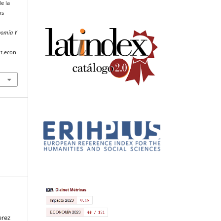
e la
os
.
nomía Y
t.econ
erez