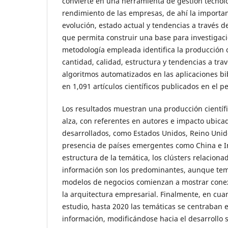
convierte en una herramienta de gestión tecnol
rendimiento de las empresas, de ahí la importan
evolución, estado actual y tendencias a través d
que permita construir una base para investigaci
metodología empleada identifica la producción c
cantidad, calidad, estructura y tendencias a trav
algoritmos automatizados en las aplicaciones bib
en 1,091 artículos científicos publicados en el p
Los resultados muestran una producción científi
alza, con referentes en autores e impacto ubica
desarrollados, como Estados Unidos, Reino Unid
presencia de países emergentes como China e In
estructura de la temática, los clústers relaciona
información son los predominantes, aunque tem
modelos de negocios comienzan a mostrar conex
la arquitectura empresarial. Finalmente, en cua
estudio, hasta 2020 las temáticas se centraban 
información, modificándose hacia el desarrollo s