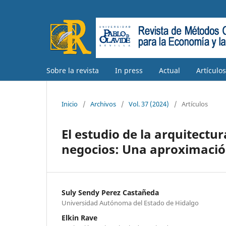
Sobre la revista
In press
Actual
Artículo
Inicio
/
Archivos
/
Vol. 37 (2024)
/
Artículos
El estudio de la arquitectu
negocios: Una aproximació
Suly Sendy Perez Castañeda
Universidad Autónoma del Estado de Hidalgo
Elkin Rave