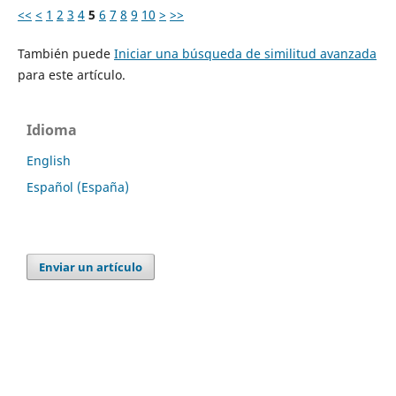
<<
<
1
2
3
4
5
6
7
8
9
10
>
>>
También puede
Iniciar una búsqueda de similitud avanzada
para este artículo.
Idioma
English
Español (España)
Enviar un artículo