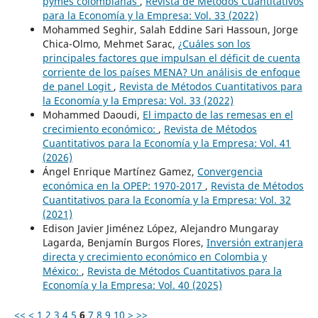
pymes colombianas
,
Revista de Métodos Cuantitativos
para la Economía y la Empresa: Vol. 33 (2022)
Mohammed Seghir, Salah Eddine Sari Hassoun, Jorge
Chica-Olmo, Mehmet Sarac,
¿Cuáles son los
principales factores que impulsan el déficit de cuenta
corriente de los países MENA? Un análisis de enfoque
de panel Logit
,
Revista de Métodos Cuantitativos para
la Economía y la Empresa: Vol. 33 (2022)
Mohammed Daoudi,
El impacto de las remesas en el
crecimiento económico:
,
Revista de Métodos
Cuantitativos para la Economía y la Empresa: Vol. 41
(2026)
Ángel Enrique Martínez Gamez,
Convergencia
económica en la OPEP: 1970-2017
,
Revista de Métodos
Cuantitativos para la Economía y la Empresa: Vol. 32
(2021)
Edison Javier Jiménez López, Alejandro Mungaray
Lagarda, Benjamín Burgos Flores,
Inversión extranjera
directa y crecimiento económico en Colombia y
México:
,
Revista de Métodos Cuantitativos para la
Economía y la Empresa: Vol. 40 (2025)
<<
<
1
2
3
4
5
6
7
8
9
10
>
>>