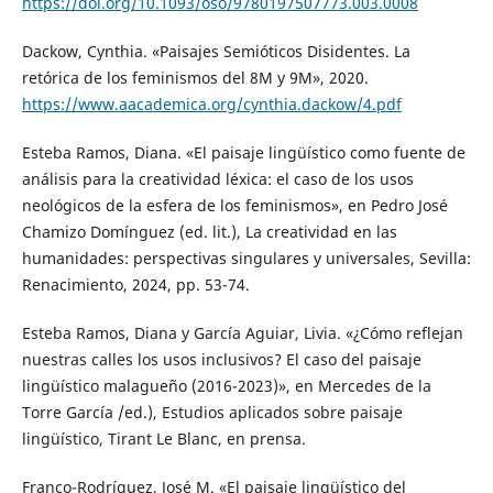
https://doi.org/10.1093/oso/9780197507773.003.0008
Dackow, Cynthia. «Paisajes Semióticos Disidentes. La
retórica de los feminismos del 8M y 9M», 2020.
https://www.aacademica.org/cynthia.dackow/4.pdf
Esteba Ramos, Diana. «El paisaje lingüístico como fuente de
análisis para la creatividad léxica: el caso de los usos
neológicos de la esfera de los feminismos», en Pedro José
Chamizo Domínguez (ed. lit.), La creatividad en las
humanidades: perspectivas singulares y universales, Sevilla:
Renacimiento, 2024, pp. 53-74.
Esteba Ramos, Diana y García Aguiar, Livia. «¿Cómo reflejan
nuestras calles los usos inclusivos? El caso del paisaje
lingüístico malagueño (2016-2023)», en Mercedes de la
Torre García /ed.), Estudios aplicados sobre paisaje
lingüístico, Tirant Le Blanc, en prensa.
Franco-Rodríguez, José M. «El paisaje lingüístico del