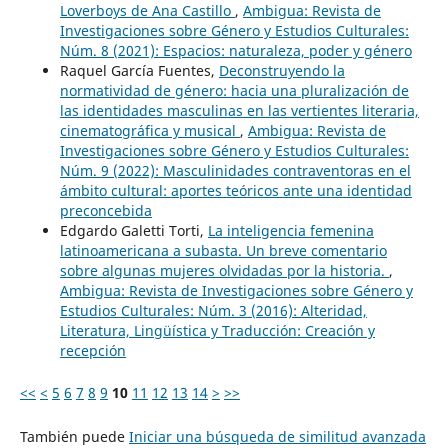
Loverboys de Ana Castillo
,
Ambigua: Revista de
Investigaciones sobre Género y Estudios Culturales:
Núm. 8 (2021): Espacios: naturaleza, poder y género
Raquel García Fuentes,
Deconstruyendo la
normatividad de género: hacia una pluralización de
las identidades masculinas en las vertientes literaria,
cinematográfica y musical
,
Ambigua: Revista de
Investigaciones sobre Género y Estudios Culturales:
Núm. 9 (2022): Masculinidades contraventoras en el
ámbito cultural: aportes teóricos ante una identidad
preconcebida
Edgardo Galetti Torti,
La inteligencia femenina
latinoamericana a subasta. Un breve comentario
sobre algunas mujeres olvidadas por la historia.
,
Ambigua: Revista de Investigaciones sobre Género y
Estudios Culturales: Núm. 3 (2016): Alteridad,
Literatura, Lingüística y Traducción: Creación y
recepción
<<
<
5
6
7
8
9
10
11
12
13
14
>
>>
También puede
Iniciar una búsqueda de similitud avanzada