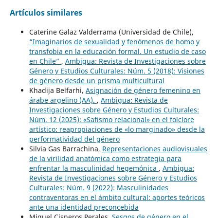
Artículos similares
Caterine Galaz Valderrama (Universidad de Chile),
“Imaginarios de sexualidad y fenómenos de homo y
transfobia en la educación formal. Un estudio de caso
en Chile”
,
Ambigua: Revista de Investigaciones sobre
Género y Estudios Culturales: Núm. 5 (2018): Visiones
de género desde un prisma multicultural
Khadija Belfarhi,
Asignación de género femenino en
árabe argelino (AA).
,
Ambigua: Revista de
Investigaciones sobre Género y Estudios Culturales:
Núm. 12 (2025): «Safismo relacional» en el folclore
artístico: reapropiaciones de «lo marginado» desde la
performatividad del género
Silvia Gas Barrachina,
Representaciones audiovisuales
de la virilidad anatómica como estrategia para
enfrentar la masculinidad hegemónica
,
Ambigua:
Revista de Investigaciones sobre Género y Estudios
Culturales: Núm. 9 (2022): Masculinidades
contraventoras en el ámbito cultural: aportes teóricos
ante una identidad preconcebida
Miguel Cisneros Perales,
Sesgos de género en el