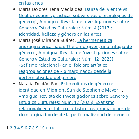
en las artes
María Dolores Tena Medialdea,
Danza del vientre vs.
Neoburlesque: ¿prácticas subversivas o tecnologías de
género?
,
Ambigua: Revista de Investigaciones sobre
Género y Estudios Culturales: Núm. 4 (2017):
Identidad, belleza y género en las artes
María José Miranda Suárez,
La hermenéutica
andrógina encarnada: The Unforgiven, una trilogía de
género.
,
Ambigua: Revista de Investigaciones sobre
Género y Estudios Culturales: Núm. 12 (2025):
«Safismo relacional» en el folclore artístico:
reapropiaciones de «lo marginado» desde la
performatividad del género
Natalia Doldán Pan,
Estereotipos de género e
identidad en Midnight Sun de Stephenie Meyer .
,
Ambigua: Revista de Investigaciones sobre Género y
Estudios Culturales: Núm. 12 (2025): «Safismo
relacional» en el folclore artístico: reapropiaciones de
«lo marginado» desde la performatividad del género
1
2
3
4
5
6
7
8
9
10
>
>>