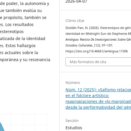
2026-04-07
a de poder, la autonomía y
 que también evalúa su
te propósito, también se
Cómo citar
es. Los resultados
Doldán Pan, N. (2026). Estereotipos de gén
estereotipos
identidad en Midnight Sun de Stephenie M
atizada de la identidad
Ambigua: Revista De Investigaciones Sobre Gé
s. Estos hallazgos
Estudios Culturales
, (12), 97–107.
https://doi.org/10.46661/ambigua.11506
es actuales sobre la
emporánea y su resonancia
Más formatos de cita
Número
Núm. 12 (2025): «Safismo relacio
en el folclore artístico:
reapropiaciones de «lo marginad
desde la performatividad del gé
Sección
Estudios