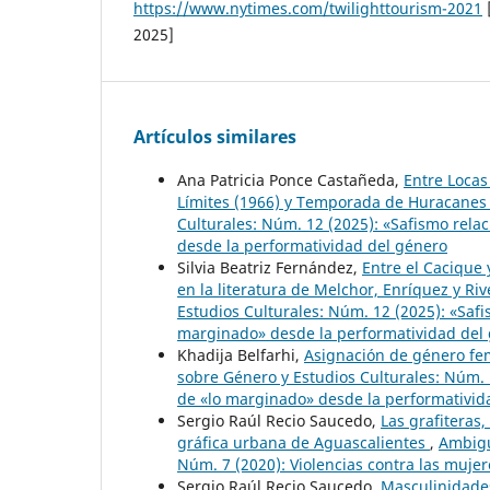
https://www.nytimes.com/twilighttourism-2021
2025]
Artículos similares
Ana Patricia Ponce Castañeda,
Entre Locas
Límites (1966) y Temporada de Huracanes
Culturales: Núm. 12 (2025): «Safismo relac
desde la performatividad del género
Silvia Beatriz Fernández,
Entre el Cacique 
en la literatura de Melchor, Enríquez y Ri
Estudios Culturales: Núm. 12 (2025): «Safis
marginado» desde la performatividad del
Khadija Belfarhi,
Asignación de género fe
sobre Género y Estudios Culturales: Núm. 12
de «lo marginado» desde la performativid
Sergio Raúl Recio Saucedo,
Las grafiteras,
gráfica urbana de Aguascalientes
,
Ambigu
Núm. 7 (2020): Violencias contra las mujere
Sergio Raúl Recio Saucedo,
Masculinidade