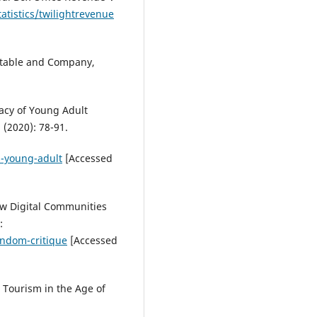
atistics/twilightrevenue
stable and Company,
acy of Young Adult
 (2020): 78-91.
s-young-adult
[Accessed
ow Digital Communities
:
andom-critique
[Accessed
 Tourism in the Age of