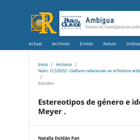
Actual
Archivos
Envíos
Avisos
Indexa
Inicio
/
Archivos
/
Núm. 12 (2025): «Safismo relacional» en el folclore ar
/
Estudios
Estereotipos de género e i
Meyer .
Natalia Doldán Pan