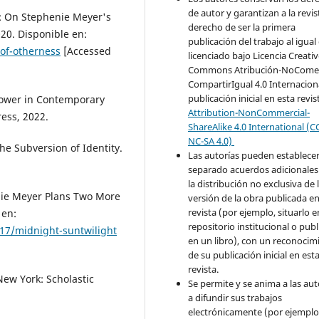
de autor y garantizan a la revis
: On Stephenie Meyer's
derecho de ser la primera
20. Disponible en:
publicación del trabajo al igual
-of-otherness
[Accessed
licenciado bajo Licencia Creati
Commons Atribución-NoComer
CompartirIgual 4.0 Internaciona
publicación inicial en esta revis
Power in Contemporary
Attribution-NonCommercial-
ress, 2022.
ShareAlike 4.0 International (C
NC-SA 4.0)
e Subversion of Identity.
Las autorías pueden establece
separado acuerdos adicionales
la distribución no exclusiva de 
nie Meyer Plans Two More
versión de la obra publicada en
revista (por ejemplo, situarlo 
 en:
repositorio institucional o publ
17/midnight-suntwilight
en un libro), con un reconocim
de su publicación inicial en est
revista.
ew York: Scholastic
Se permite y se anima a las aut
a difundir sus trabajos
electrónicamente (por ejemplo