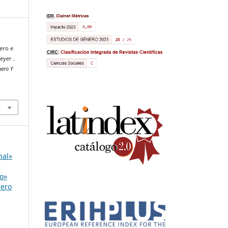
ero e
eyer .
nero Y
nal»
o»
nero