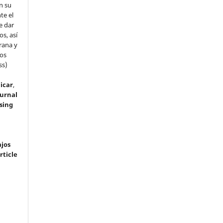
en su
te el
e dar
s, así
rana y
dos
ss)
icar
,
ournal
sing
ajos
rticle