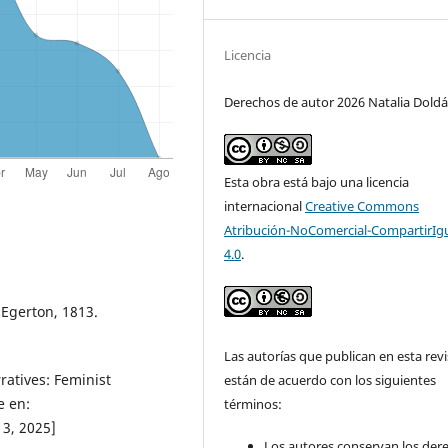
Licencia
Derechos de autor 2026 Natalia Dold
Esta obra está bajo una licencia
internacional
Creative Commons
Atribución-NoComercial-CompartirIg
4.0
.
 Egerton, 1813.
Las autorías que publican en esta revi
atives: Feminist
están de acuerdo con los siguientes
e en:
términos:
3, 2025]
Los autores conservan los der