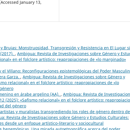
[Accessed January 13,
 y Brujas: Monstruosidad, Transgresión y Resistencia en El Lugar s
 (2017).
,
Ambigua: Revista de Investigaciones sobre Género y Estu
ional» en el folclore artístico: reapropiaciones de «lo marginado»
y el Villano: Reconfiguraciones epistemológicas del Poder Masculi
vera Garza.
,
Ambigua: Revista de Investigaciones sobre Género y
mo relacional» en el folclore artístico: reapropiaciones de «lo
 género
menino en árabe argelino (AA).
,
Ambigua: Revista de Investigacio
 (2025): «Safismo relacional» en el folclore artístico: reapropiaci
ad del género
 artistas y muralistas transgrediendo los roles de género dentro de
a: Revista de Investigaciones sobre Género y Estudios Culturales:
s desde un enfoque artístico-literario y sociocultural
s hegemónicas. Una mirada autoetnográfica acerca del poder,