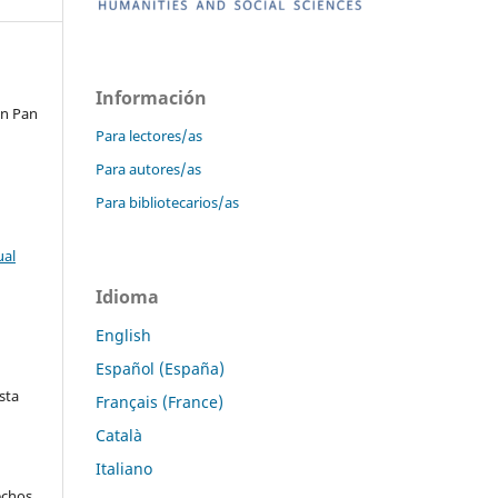
Información
án Pan
Para lectores/as
Para autores/as
Para bibliotecarios/as
ual
Idioma
English
Español (España)
sta
Français (France)
Català
Italiano
echos