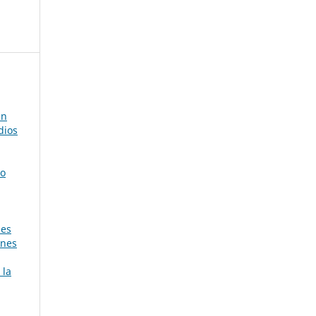
in
dios
no
nes
ones
 la