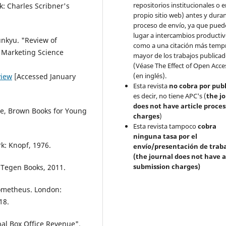
repositorios institucionales o 
k: Charles Scribner's
propio sitio web) antes y duran
proceso de envío, ya que pued
lugar a intercambios productivo
nkyu. "Review of
como a una citación más temp
f Marketing Science
mayor de los trabajos publica
(Véase The Effect of Open Acce
(en inglés).
view
[Accessed January
Esta revista
no cobra por publ
es decir, no tiene APC's (
the j
does not have article proces
le, Brown Books for Young
charges
)
Esta revista tampoco
cobra
ninguna tasa por el
k: Knopf, 1976.
envío/presentación de trab
(the journal does not have a
submission charges)
 Tegen Books, 2011.
ometheus. London:
18.
al Box Office Revenue".