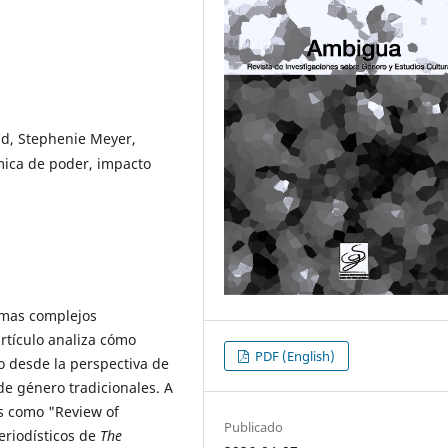
ad, Stephenie Meyer,
ámica de poder, impacto
emas complejos
artículo analiza cómo
PDF (English)
 desde la perspectiva de
de género tradicionales. A
es como "Review of
Publicado
periodísticos de
The