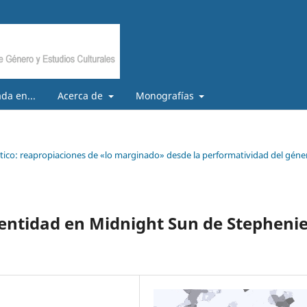
da en...
Acerca de
Monografías
tístico: reapropiaciones de «lo marginado» desde la performatividad del géne
dentidad en Midnight Sun de Stepheni