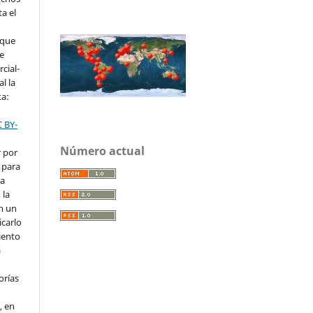
ta el
 que
ve
cial-
l la
ta:
C BY-
Número actual
r por
 para
la
 la
en un
icarlo
iento
a
orías
, en