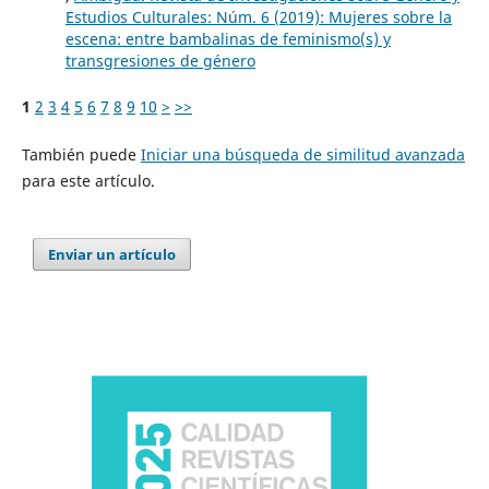
Estudios Culturales: Núm. 6 (2019): Mujeres sobre la
escena: entre bambalinas de feminismo(s) y
transgresiones de género
1
2
3
4
5
6
7
8
9
10
>
>>
También puede
Iniciar una búsqueda de similitud avanzada
para este artículo.
Enviar un artículo