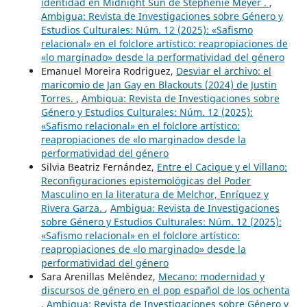
identidad en Midnight Sun de Stephenie Meyer .
,
Ambigua: Revista de Investigaciones sobre Género y
Estudios Culturales: Núm. 12 (2025): «Safismo
relacional» en el folclore artístico: reapropiaciones de
«lo marginado» desde la performatividad del género
Emanuel Moreira Rodriguez,
Desviar el archivo: el
maricomio de Jan Gay en Blackouts (2024) de Justin
Torres.
,
Ambigua: Revista de Investigaciones sobre
Género y Estudios Culturales: Núm. 12 (2025):
«Safismo relacional» en el folclore artístico:
reapropiaciones de «lo marginado» desde la
performatividad del género
Silvia Beatriz Fernández,
Entre el Cacique y el Villano:
Reconfiguraciones epistemológicas del Poder
Masculino en la literatura de Melchor, Enríquez y
Rivera Garza.
,
Ambigua: Revista de Investigaciones
sobre Género y Estudios Culturales: Núm. 12 (2025):
«Safismo relacional» en el folclore artístico:
reapropiaciones de «lo marginado» desde la
performatividad del género
Sara Arenillas Meléndez,
Mecano: modernidad y
discursos de género en el pop español de los ochenta
,
Ambigua: Revista de Investigaciones sobre Género y