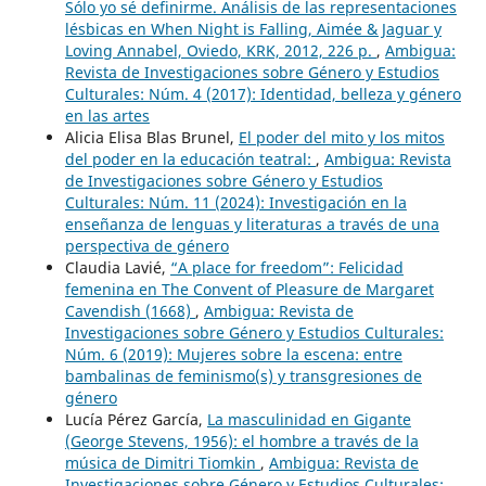
Sólo yo sé definirme. Análisis de las representaciones
lésbicas en When Night is Falling, Aimée & Jaguar y
Loving Annabel, Oviedo, KRK, 2012, 226 p.
,
Ambigua:
Revista de Investigaciones sobre Género y Estudios
Culturales: Núm. 4 (2017): Identidad, belleza y género
en las artes
Alicia Elisa Blas Brunel,
El poder del mito y los mitos
del poder en la educación teatral:
,
Ambigua: Revista
de Investigaciones sobre Género y Estudios
Culturales: Núm. 11 (2024): Investigación en la
enseñanza de lenguas y literaturas a través de una
perspectiva de género
Claudia Lavié,
“A place for freedom”: Felicidad
femenina en The Convent of Pleasure de Margaret
Cavendish (1668)
,
Ambigua: Revista de
Investigaciones sobre Género y Estudios Culturales:
Núm. 6 (2019): Mujeres sobre la escena: entre
bambalinas de feminismo(s) y transgresiones de
género
Lucía Pérez García,
La masculinidad en Gigante
(George Stevens, 1956): el hombre a través de la
música de Dimitri Tiomkin
,
Ambigua: Revista de
Investigaciones sobre Género y Estudios Culturales: