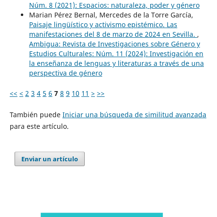
Núm. 8 (2021): Espacios: naturaleza, poder y género
Marian Pérez Bernal, Mercedes de la Torre García,
Paisaje lingüístico y activismo epistémico. Las
manifestaciones del 8 de marzo de 2024 en Sevilla.
,
Ambigua: Revista de Investigaciones sobre Género y
Estudios Culturales: Núm. 11 (2024): Investigación en
la enseñanza de lenguas y literaturas a través de una
perspectiva de género
<<
<
2
3
4
5
6
7
8
9
10
11
>
>>
También puede
Iniciar una búsqueda de similitud avanzada
para este artículo.
Enviar un artículo