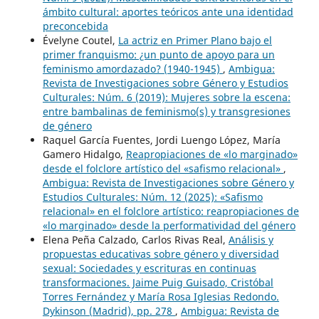
ámbito cultural: aportes teóricos ante una identidad
preconcebida
Évelyne Coutel,
La actriz en Primer Plano bajo el
primer franquismo: ¿un punto de apoyo para un
feminismo amordazado? (1940-1945)
,
Ambigua:
Revista de Investigaciones sobre Género y Estudios
Culturales: Núm. 6 (2019): Mujeres sobre la escena:
entre bambalinas de feminismo(s) y transgresiones
de género
Raquel García Fuentes, Jordi Luengo López, María
Gamero Hidalgo,
Reapropiaciones de «lo marginado»
desde el folclore artístico del «safismo relacional»
,
Ambigua: Revista de Investigaciones sobre Género y
Estudios Culturales: Núm. 12 (2025): «Safismo
relacional» en el folclore artístico: reapropiaciones de
«lo marginado» desde la performatividad del género
Elena Peña Calzado, Carlos Rivas Real,
Análisis y
propuestas educativas sobre género y diversidad
sexual: Sociedades y escrituras en continuas
transformaciones. Jaime Puig Guisado, Cristóbal
Torres Fernández y María Rosa Iglesias Redondo.
Dykinson (Madrid), pp. 278
,
Ambigua: Revista de