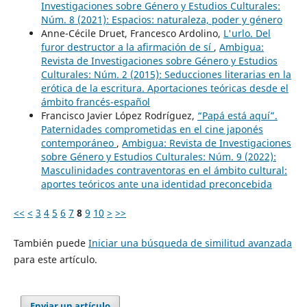
Investigaciones sobre Género y Estudios Culturales:
Núm. 8 (2021): Espacios: naturaleza, poder y género
Anne-Cécile Druet, Francesco Ardolino,
L'urlo. Del
furor destructor a la afirmación de sí
,
Ambigua:
Revista de Investigaciones sobre Género y Estudios
Culturales: Núm. 2 (2015): Seducciones literarias en la
erótica de la escritura. Aportaciones teóricas desde el
ámbito francés-español
Francisco Javier López Rodríguez,
“Papá está aquí”.
Paternidades comprometidas en el cine japonés
contemporáneo
,
Ambigua: Revista de Investigaciones
sobre Género y Estudios Culturales: Núm. 9 (2022):
Masculinidades contraventoras en el ámbito cultural:
aportes teóricos ante una identidad preconcebida
<<
<
3
4
5
6
7
8
9
10
>
>>
También puede
Iniciar una búsqueda de similitud avanzada
para este artículo.
Enviar un artículo