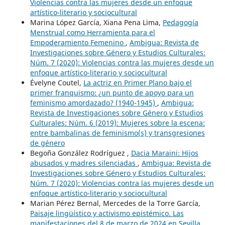
Violencias contra las mujeres desde un enfoque
artístico-literario y sociocultural
Marina López García, Xiana Pena Lima,
Pedagogía
Menstrual como Herramienta para el
Empoderamiento Femenino
,
Ambigua: Revista de
Investigaciones sobre Género y Estudios Culturales:
Núm. 7 (2020): Violencias contra las mujeres desde un
enfoque artístico-literario y sociocultural
Évelyne Coutel,
La actriz en Primer Plano bajo el
primer franquismo: ¿un punto de apoyo para un
feminismo amordazado? (1940-1945)
,
Ambigua:
Revista de Investigaciones sobre Género y Estudios
Culturales: Núm. 6 (2019): Mujeres sobre la escena:
entre bambalinas de feminismo(s) y transgresiones
de género
Begoña González Rodríguez ,
Dacia Maraini: Hijos
abusados y madres silenciadas
,
Ambigua: Revista de
Investigaciones sobre Género y Estudios Culturales:
Núm. 7 (2020): Violencias contra las mujeres desde un
enfoque artístico-literario y sociocultural
Marian Pérez Bernal, Mercedes de la Torre García,
Paisaje lingüístico y activismo epistémico. Las
manifestaciones del 8 de marzo de 2024 en Sevilla.
,