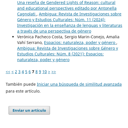
Una reseña de Gendered Lights of Reason: cultural
and educational perspectives editado por Antonella
Cagnolati
,
Ambigua: Revista de Investigaciones sobre
Género y Estudios Culturales: Núm. 11 (2024):
Investigación en la enseñanza de lenguas y literaturas
a través de una perspectiva de género
Verónica Pacheco Costa, Sergio Marin-Conejo, Amalia
Vahí Serrano,
Espacios: naturaleza, poder y género
,
Ambigua: Revista de Investigaciones sobre Género y
Estudios Culturales: Núm. 8 (2021): Espacios:
naturaleza, poder y género
<<
<
2
3
4
5
6
7
8
9
10
>
>>
También puede
Iniciar una búsqueda de similitud avanzada
para este artículo.
Enviar un artículo